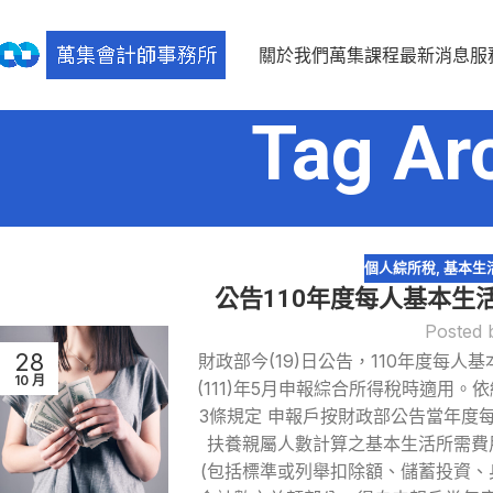
關於我們
萬集課程
最新消息
服
Tag A
個人綜所稅
,
基本生
公告110年度每人基本生
Posted 
28
財政部今(19)日公告，110年度每人
10 月
(111)年5月申報綜合所得稅時適用
3條規定 申報戶按財政部公告當年度
扶養親屬人數計算之基本生活所需費
(包括標準或列舉扣除額、儲蓄投資、