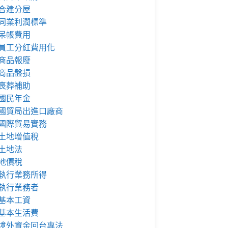
合建分屋
同業利潤標準
呆帳費用
員工分紅費用化
商品報廢
商品盤損
喪葬補助
國民年金
國貿局出進口廠商
國際貿易實務
土地增值稅
土地法
地價稅
執行業務所得
執行業務者
基本工資
基本生活費
境外資金回台專法