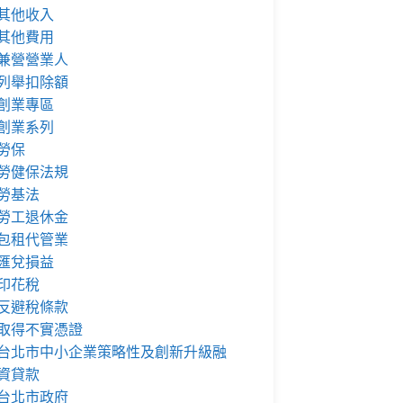
其他收入
其他費用
兼營營業人
列舉扣除額
創業專區
創業系列
勞保
勞健保法規
勞基法
勞工退休金
包租代管業
匯兌損益
印花稅
反避稅條款
取得不實憑證
台北市中小企業策略性及創新升級融
資貸款
台北市政府