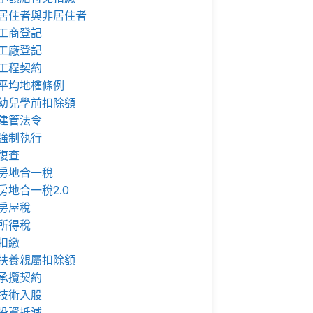
居住者與非居住者
工商登記
工廠登記
工程契約
平均地權條例
幼兒學前扣除額
建管法令
強制執行
復查
房地合一稅
房地合一稅2.0
房屋稅
所得稅
扣繳
扶養親屬扣除額
承攬契約
技術入股
投資抵減