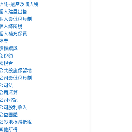
信託-遺產及贈與稅
個人建屋出售
個人最低稅負制
個人綜所稅
個人補充保費
停業
債權讓與
免稅額
兩稅合一
公共設施保留地
公司最低稅負制
公司法
公司清算
公司登記
公司股利收入
公益團體
公設地捐贈抵稅
其他所得