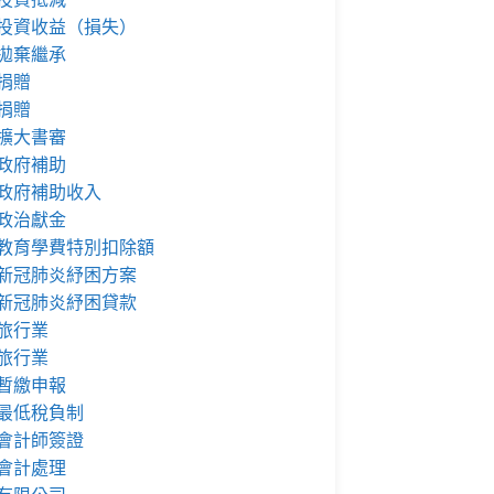
投資收益（損失）
拋棄繼承
捐贈
捐贈
擴大書審
政府補助
政府補助收入
政治獻金
教育學費特別扣除額
新冠肺炎紓困方案
新冠肺炎紓困貸款
旅行業
旅行業
暫繳申報
最低稅負制
會計師簽證
會計處理