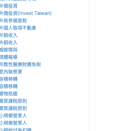
外僑投資
外僑投資(Invest Taiwan)
外商參展退稅
外國人取得不動產
外銷收入
外銷收入
婚嫁贈與
媒體報導
宗教性醫療財團免稅
室內裝修業
容積移轉
容積移轉
實物抵繳
實質課稅原則
實質課稅原則
小規模營業人
小規模營業人
小額給付免扣繳