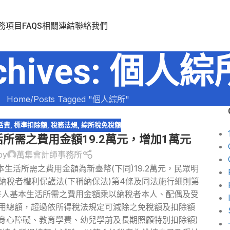
務項目
FAQS
相關連結
聯絡我們
rchives: 個人綜
Home
Posts Tagged "個人綜所"
活費
,
標準扣除額
,
稅務法規
,
綜所稅免稅額
活所需之費用金額19.2萬元，增加1萬元
by
萬集會計師事務所
基本生活所需之費用金額為新臺幣(下同)19.2萬元，民眾明
。依納稅者權利保護法(下稱納保法)第4條及同法施行細則第
每人基本生活所需之費用金額乘以納稅者本人、配偶及受
用總額，超過依所得稅法規定可減除之免稅額及扣除額
身心障礙、教育學費、幼兒學前及長期照顧特別扣除額)