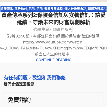
資產傳承
,
保險給付
,
信託
,
信託-遺產及贈與稅
,
個人最低稅負制
,
遺產及贈與稅
資產傳承系列2:保險金信託與安養信託：讓愛
延續，守護未來的財富規劃解析
萬集會計師事務所
(影片02:50起，有鄭鈺樺會計師 關於保險金信託的說明)
https://www.youtube.com/watch?
v=_0DCeWIFAIA&list=PL4cwXN2mgg8ymWsVEEQMf6IfQO
前言在人生的旅途中...
CONTINUE READING
有任何問題，歡迎和我們聯絡
我們會儘速回覆您
免費諮詢