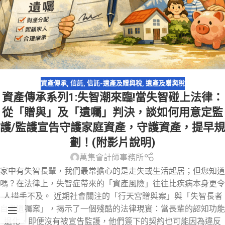
資產傳承
,
信託
,
信託-遺產及贈與稅
,
遺產及贈與稅
資產傳承系列1:失智潮來臨!當失智碰上法律：
從「贈與」及「遺囑」判決，談如何用意定監
護/監護宣告守護家庭資產，守護資產，提早規
劃！(附影片說明)
萬集會計師事務所
家中有失智長輩，我們最常擔心的是走失或生活起居；但您知道
嗎？在法律上，失智症帶來的「資產風險」往往比疾病本身更令
人措手不及。 近期社會關注的「行天宮贈與案」與「失智長者
自書遺囑案」，揭示了一個殘酷的法律現實：當長輩的認知功能
退化，即便沒有被宣告監護，他們簽下的契約也可能因為違反