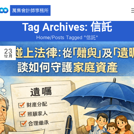
Tag Archives: 信託
Home
Posts Tagged "信託"
23
12 月