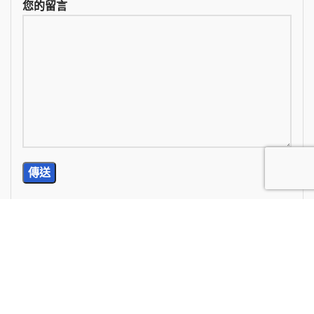
您的留言
TEL: (02) 2785-5976
E-Mail: wan.chi99@yahoo.com.tw