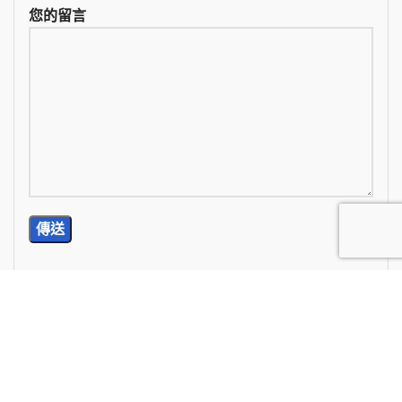
您的留言
TEL: (02) 2785-5976
E-Mail: wan.chi99@yahoo.com.tw