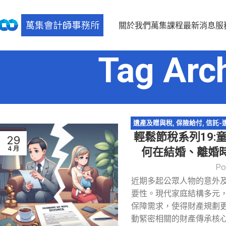
關於我們
萬集課程
最新消息
服
Tag Ar
遺產及贈與稅
,
保險給付
,
信託-
輕鬆節稅系列19:
承
,
輕鬆節稅
,
農地
,
遺產
29
4 月
何在結婚、離婚時規
Po
近期多起公眾人物的意外
要性。現代家庭結構多元
保障需求，使得財產規劃
動緊密相關的財產傳承核