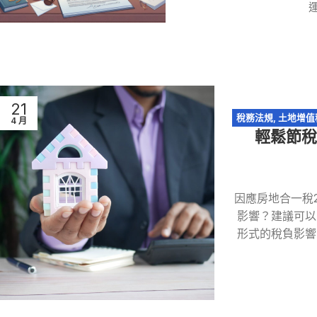
21
稅務法規
,
土地增值
4 月
輕鬆節稅
因應房地合一稅
影響？建議可以
形式的稅負影響