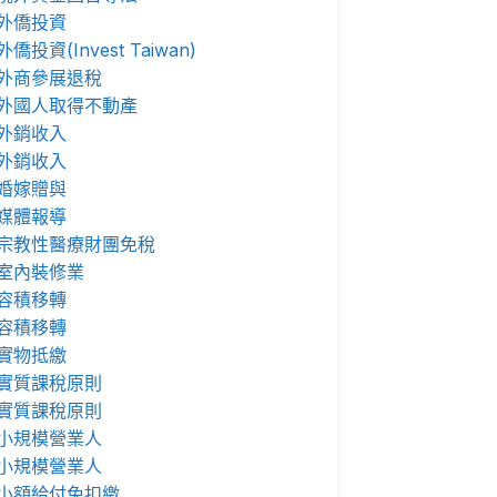
外僑投資
外僑投資(Invest Taiwan)
外商參展退稅
外國人取得不動產
外銷收入
外銷收入
婚嫁贈與
媒體報導
宗教性醫療財團免稅
室內裝修業
容積移轉
容積移轉
實物抵繳
實質課稅原則
實質課稅原則
小規模營業人
小規模營業人
小額給付免扣繳