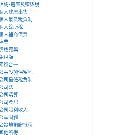
信託-遺產及贈與稅
個人建屋出售
個人最低稅負制
個人綜所稅
個人補充保費
停業
債權讓與
免稅額
兩稅合一
公共設施保留地
公司最低稅負制
公司法
公司清算
公司登記
公司股利收入
公益團體
公設地捐贈抵稅
其他所得