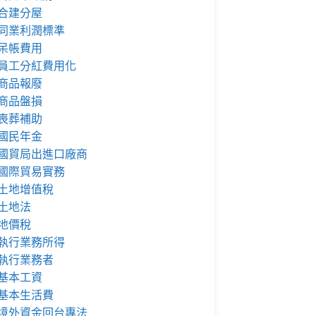
合建分屋
同業利潤標準
呆帳費用
員工分紅費用化
商品報廢
商品盤損
喪葬補助
國民年金
國貿局出進口廠商
國際貿易實務
土地增值稅
土地法
地價稅
執行業務所得
執行業務者
基本工資
基本生活費
境外資金回台專法