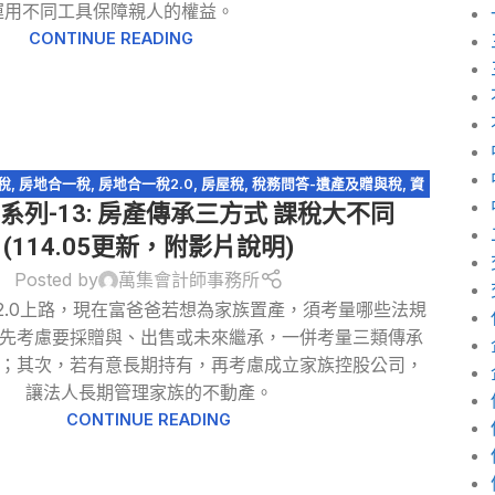
運用不同工具保障親人的權益。
CONTINUE READING
稅
,
房地合一稅
,
房地合一稅2.0
,
房屋稅
,
稅務問答-遺產及贈與稅
,
資
系列-13: 房產傳承三方式 課稅大不同
產傳承
,
輕鬆節稅
,
遺產及贈與稅
(114.05更新，附影片說明)
Posted by
萬集會計師事務所
2.0上路，現在富爸爸若想為家族置產，須考量哪些法規
先考慮要採贈與、出售或未來繼承，一併考量三類傳承
；其次，若有意長期持有，再考慮成立家族控股公司，
讓法人長期管理家族的不動產。
CONTINUE READING