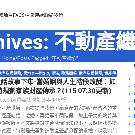
務項目
FAQS
相關連結
聯絡我們
chives: 不動產
Home
Posts Tagged "不動產繼承"
遺產及贈與稅
,
房地合一稅2.0
,
民法
,
稅務問答-遺產及贈與稅
,
資產傳
童話故事下集-當婚姻與人生階段改變：如
特留分
,
配偶剩餘財產差額分配請求權
,
閉鎖型股份有限公司
劃家族財產傳承？(115.07.30更新)
sted by
萬集會計師事務所
及財產爭議，再次提醒我們，高資產的家族財產傳承的重
，經歷結婚、離婚、再婚等不同階段，加上子女的教養與
更顯複雜。本文將探討在台灣現行法律下，與婚姻狀態變
心議題，特別是夫妻剩餘財產差額分配請求權，以及如何