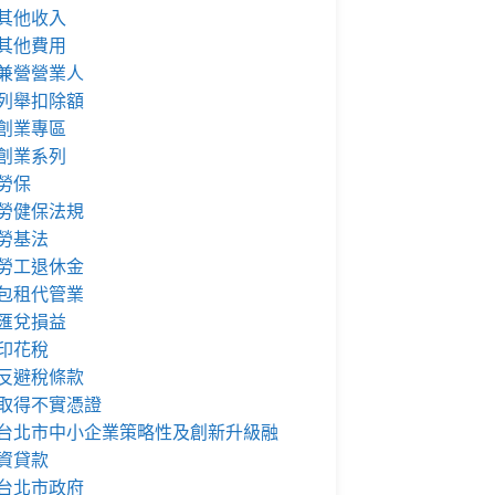
其他收入
其他費用
兼營營業人
列舉扣除額
創業專區
創業系列
勞保
勞健保法規
勞基法
勞工退休金
包租代管業
匯兌損益
印花稅
反避稅條款
取得不實憑證
台北市中小企業策略性及創新升級融
資貸款
台北市政府