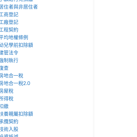
居住者與非居住者
工商登記
工廠登記
工程契約
平均地權條例
幼兒學前扣除額
建管法令
強制執行
復查
房地合一稅
房地合一稅2.0
房屋稅
所得稅
扣繳
扶養親屬扣除額
承攬契約
技術入股
投資抵減