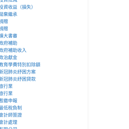
投資收益（損失）
拋棄繼承
捐贈
捐贈
擴大書審
政府補助
政府補助收入
政治獻金
教育學費特別扣除額
新冠肺炎紓困方案
新冠肺炎紓困貸款
旅行業
旅行業
暫繳申報
最低稅負制
會計師簽證
會計處理