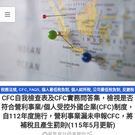
稅務法規
,
CFC
,
FAQS
,
個人最低稅負制
,
個人綜所稅
,
公司最低稅負制
,
反避稅
CFC自我檢查表及CFC實務問答集，檢視是否
條款
,
最低稅負制
,
海外所得
,
營利事業所得稅
符合營利事業/個人受控外國企業(CFC)制度，
自112年度施行，營利事業漏未申報CFC，將
補稅且產生罰則!(115年5月更新)
萬集會計師事務所