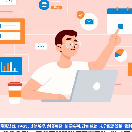
12 月
稅務法規
,
FAQS
,
其他所得
,
創業專區
,
創業系列
,
政府補助
,
未分配盈餘稅
,
營利