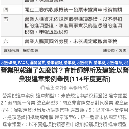
稅務法規
,
FAQS
,
漏開發票
,
營業登記
,
營業稅
,
稅務問答-營業稅
,
稅務違章
,
稅
營業稅報錯了怎麼辦？會計師評析及建議:以營
捐稽徵法
,
統一發票
,
逃漏稅
業稅違章案例舉例(114年度更新)
萬集會計師事務所
營業稅違章案例 違章類型1：未依規定申請稅籍登記 違章類型
2：漏開統一發票 違章類型3：開立非實際交易對象發票 違章類
型4：漏報進貨退出及折讓銷售額 違章類型5：以非供本業使用
之進項憑證扣抵銷項稅額 違章類型6：統一發票未依規定記載
違章類型7：以不實進項稅額憑證申報扣抵銷項稅額 違章類型