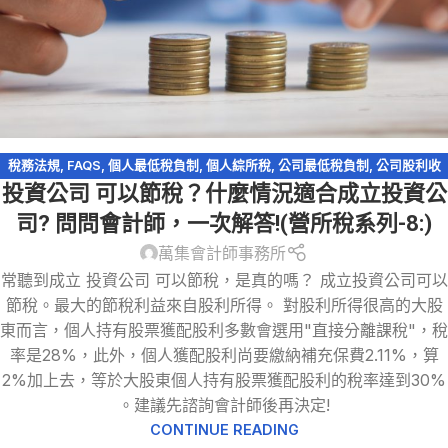
稅務法規
,
FAQS
,
個人最低稅負制
,
個人綜所稅
,
公司最低稅負制
,
公司股利收
投資公司 可以節稅？什麼情況適合成立投資公
入
,
會計處理
,
有限公司
,
未分配盈餘稅
,
營利事業所得稅
,
稅務問答-營利事業所
得稅
,
股份有限公司
,
股利收入
,
資產傳承
,
輕鬆節稅
,
閉鎖型股份有限公司
司? 問問會計師，一次解答!(營所稅系列-8:)
萬集會計師事務所
常聽到成立 投資公司 可以節稅，是真的嗎？ 成立投資公司可以
節稅。最大的節稅利益來自股利所得。 對股利所得很高的大股
東而言，個人持有股票獲配股利多數會選用"直接分離課稅"，稅
率是28%，此外，個人獲配股利尚要繳納補充保費2.11%，算
2%加上去，等於大股東個人持有股票獲配股利的稅率達到30%
。建議先諮詢會計師後再決定!
CONTINUE READING