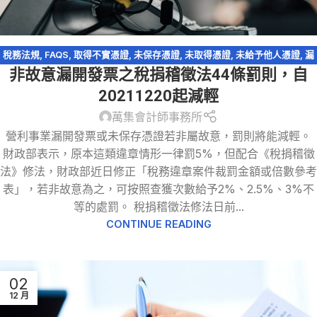
稅務法規
,
FAQS
,
取得不實憑證
,
未保存憑證
,
未取得憑證
,
未給予他人憑證
,
漏
非故意漏開發票之稅捐稽徵法44條罰則，自
開發票
,
稅務違章
,
稅捐稽徵法
,
虛設行號
,
逃漏稅
20211220起減輕
萬集會計師事務所
營利事業漏開發票或未保存憑證若非屬故意，罰則將能減輕。
財政部表示，原本這類違章情形一律罰5%，但配合《稅捐稽徵
法》修法，財政部近日修正「稅務違章案件裁罰金額或倍數參考
表」，若非故意為之，可按照查獲次數給予2%、2.5%、3%不
等的處罰。 稅捐稽徵法修法日前...
CONTINUE READING
02
12 月