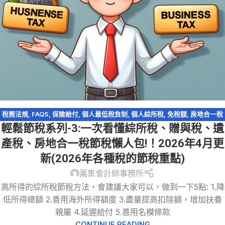
稅務法規
,
FAQS
,
保險給付
,
個人最低稅負制
,
個人綜所稅
,
免稅額
,
房地合一稅
輕鬆節稅系列-3:一次看懂綜所稅、贈與稅、遺
2.0
,
海外所得
,
股利收入
,
資產傳承
,
輕鬆節稅
,
輕鬆節稅-綜所稅
,
農地
,
遺產及
贈與稅
產稅、房地合一稅節稅懶人包!！2026年4月更
新(2026年各種稅的節稅重點)
萬集會計師事務所
高所得的綜所稅節稅方法，會建議大家可以，做到一下5點: 1.降
低所得總額 2.善用海外所得額度 3.盡量提高扣除額，增加扶養
親屬 4.延遲給付 5.善用名模條款
CONTINUE READING