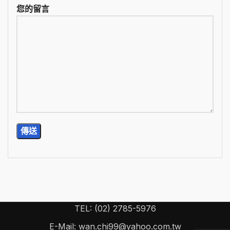
您的留言
TEL: (02) 2785-5976
E-Mail: wan.chi99@yahoo.com.tw