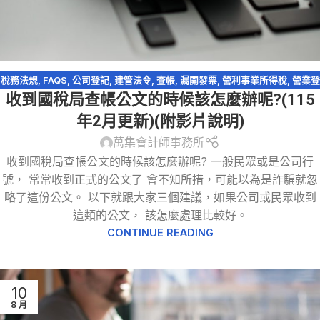
稅務法規
,
FAQS
,
公司登記
,
建管法令
,
查帳
,
漏開發票
,
營利事業所得稅
,
營業登
收到國稅局查帳公文的時候該怎麼辦呢?(115
記
,
營業稅
,
稅務問答
,
稅務法規-洗錢防制法
,
稅務違章
,
稅捐稽徵法
,
網紅報稅
,
網路交易課稅
,
網路拍賣
,
網路購物
,
逃漏稅
,
遺產及贈與稅
年2月更新)(附影片說明)
萬集會計師事務所
收到國稅局查帳公文的時候該怎麼辦呢? 一般民眾或是公司行
號， 常常收到正式的公文了 會不知所措，可能以為是詐騙就忽
略了這份公文。 以下就跟大家三個建議，如果公司或民眾收到
這類的公文， 該怎麼處理比較好。
CONTINUE READING
10
8 月