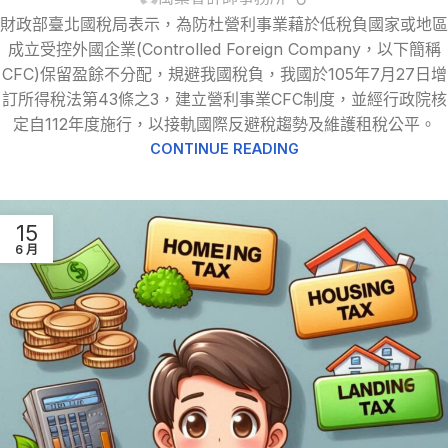
財政部臺北國稅局表示，為防杜營利事業藉於低稅負國家或地區
成立受控外國企業(Controlled Foreign Company，以下簡稱
CFC)保留盈餘不分配，規避我國稅負，我國於105年7月27日增
訂所得稅法第43條之3，建立營利事業CFC制度，並經行政院核
定自112年度施行，以接軌國際反避稅趨勢及維護租稅公平。
CONTINUE READING
15
6 月