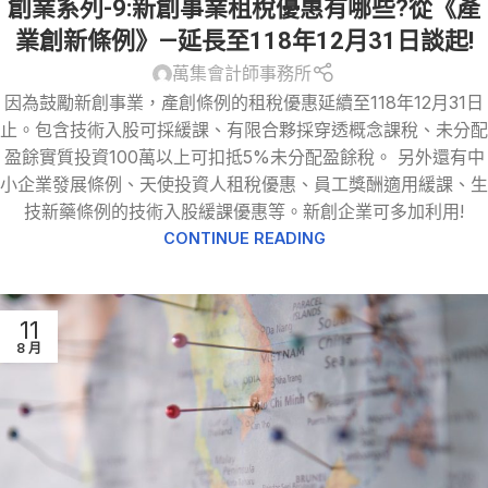
創業系列-9:新創事業租稅優惠有哪些?從《產
事業所得稅
,
產創條例
業創新條例》—延長至118年12月31日談起!
萬集會計師事務所
因為鼓勵新創事業，產創條例的租稅優惠延續至118年12月31日
止。包含技術入股可採緩課、有限合夥採穿透概念課稅、未分配
盈餘實質投資100萬以上可扣抵5%未分配盈餘稅。 另外還有中
小企業發展條例、天使投資人租稅優惠、員工獎酬適用緩課、生
技新藥條例的技術入股緩課優惠等。新創企業可多加利用!
CONTINUE READING
11
8 月