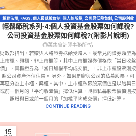
稅務法規
,
FAQS
,
個人最低稅負制
,
個人綜所稅
,
公司最低稅負制
,
公司股利收
輕鬆節稅系列-4:個人投資基金股票如何課稅?
入
,
投資收益（損失）
,
營利事業所得稅
,
稅務問答-營利事業所得稅
,
股利收入
,
股票贈與
,
證券交易所得
,
證券交易稅
,
輕鬆節稅
,
輕鬆節稅-綜所稅
,
遺產及贈與
公司投資基金股票如何課稅?(附影片說明)
稅
萬集會計師事務所
財政部指出，若贈與人將證券送給受贈人，最常見的證券類型為
上市櫃、興櫃、非上市櫃等，其中上市櫃證券價格依「當日收盤
價」，興櫃證券為「當日加權平均成交價」，非上市櫃股票則按
照公司資產淨值估價。 另外，如果是贈與公司的私募股票，可
再區分為上市櫃、興櫃。其中，上市櫃私募股票價值是以贈與日
或前一個月的「平均收盤價」擇低估算，興櫃私募股票價值則按
照贈與日或前一個月的「加權平均成交價」擇低計算。
CONTINUE READING
15