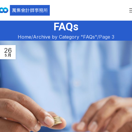
FAQs
Home
Archive by Category "FAQs"
Page 3
26
5 月