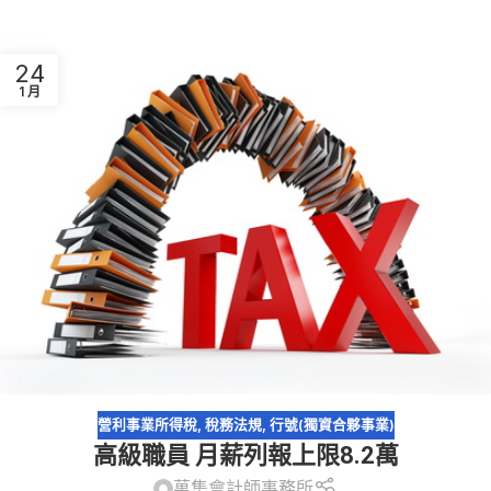
24
1 月
營利事業所得稅
,
稅務法規
,
行號(獨資合夥事業)
高級職員 月薪列報上限8.2萬
萬集會計師事務所