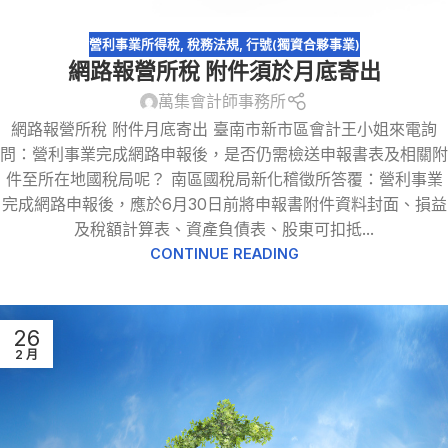
營利事業所得稅
,
稅務法規
,
行號(獨資合夥事業)
網路報營所稅 附件須於月底寄出
萬集會計師事務所
網路報營所稅 附件月底寄出 臺南市新市區會計王小姐來電詢
問：營利事業完成網路申報後，是否仍需檢送申報書表及相關附
件至所在地國稅局呢？ 南區國稅局新化稽徵所答覆：營利事業
完成網路申報後，應於6月30日前將申報書附件資料封面、損益
及稅額計算表、資產負債表、股東可扣抵...
CONTINUE READING
26
2 月