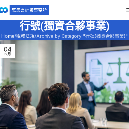
行號(獨資合夥事業)
Home
稅務法規
Archive by Category "行號(獨資合夥事業)"
04
6 月