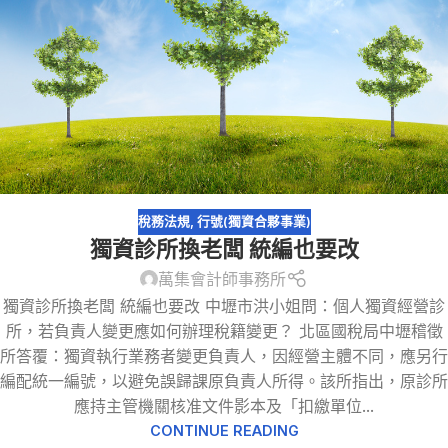
稅務法規
,
行號(獨資合夥事業)
獨資診所換老闆 統編也要改
萬集會計師事務所
獨資診所換老闆 統編也要改 中壢市洪小姐問：個人獨資經營診
所，若負責人變更應如何辦理稅籍變更？ 北區國稅局中壢稽徵
所答覆：獨資執行業務者變更負責人，因經營主體不同，應另行
編配統一編號，以避免誤歸課原負責人所得。該所指出，原診所
應持主管機關核准文件影本及「扣繳單位...
CONTINUE READING