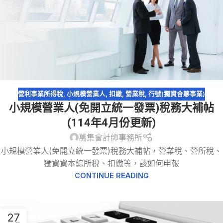
營利事業所得稅
,
小規模營業人
,
扣繳
,
營業稅
,
行號(獨資合夥事業)
小規模營業人(免開立統一發票)稅務大補帖
(114年4月份更新)
萬集會計師事務所
小規模營業人(免開立統一發票)稅務大補帖，營業稅、營所稅、
獨資資本綜所稅、扣繳等，該如何申報
CONTINUE READING
27