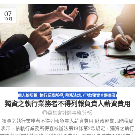
07
10 月
個人綜所稅
,
執行業務所得
,
稅務法規
,
行號(獨資合夥事業)
獨資之執行業務者不得列報負責人薪資費用
萬集會計師事務所
獨資之執行業務者不得列報負責人薪資費用 財政部臺北國稅局
表示，依執行業務所得查核辦法第18條第2款規定，獨資之執行