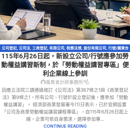
公司登記
,
公司法
,
工商登記
,
有限公司
,
稅務法規
,
股份有限公司
,
行號(獨資合
115年6月26日起，新設立公司/行號應參加勞
夥事業)
動權益講習新制，於「勞動權益講習專區」便
利企業線上參訓
萬集會計師事務所
因應立法院三讀通過增訂《公司法》第387條之1與《商業登記
法》第9條之1，所有公司、行號於設立登記後，應參加「勞動
權益講習」。 經濟部商業發展署今(1)日表示，已於官網設置
「公司及商業勞動權益講習課程專區」，自115年6月26日起上
線，企業可依自身需求，選擇參加專...
CONTINUE READING