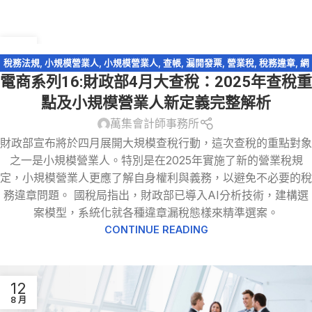
10
4 月
稅務法規
,
小規模營業人
,
小規模營業人
,
查帳
,
漏開發票
,
營業稅
,
稅務違章
,
網
電商系列16:財政部4月大查稅：2025年查稅重
路交易課稅
,
行號(獨資合夥事業)
,
逃漏稅
,
電商系列
點及小規模營業人新定義完整解析
萬集會計師事務所
財政部宣布將於四月展開大規模查稅行動，這次查稅的重點對象
之一是小規模營業人。特別是在2025年實施了新的營業稅規
定，小規模營業人更應了解自身權利與義務，以避免不必要的稅
務違章問題。 國稅局指出，財政部已導入AI分析技術，建構選
案模型，系統化就各種違章漏稅態樣來精準選案。
CONTINUE READING
12
8 月