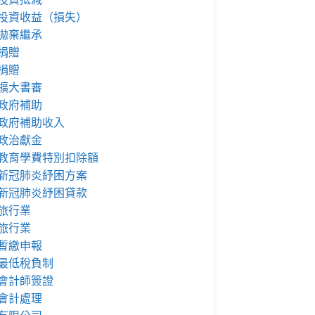
投資收益（損失）
拋棄繼承
捐贈
捐贈
擴大書審
政府補助
政府補助收入
政治獻金
教育學費特別扣除額
新冠肺炎紓困方案
新冠肺炎紓困貸款
旅行業
旅行業
暫繳申報
最低稅負制
會計師簽證
會計處理