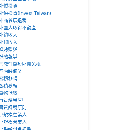
外僑投資
外僑投資(Invest Taiwan)
外商參展退稅
外國人取得不動產
外銷收入
外銷收入
婚嫁贈與
媒體報導
宗教性醫療財團免稅
室內裝修業
容積移轉
容積移轉
實物抵繳
實質課稅原則
實質課稅原則
小規模營業人
小規模營業人
小額給付免扣繳