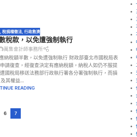
規
,
稅捐稽徵法
,
行政救濟
數稅款，以免遭強制執行
萬集會計師事務所
應納稅額半數，以免遭強制執行 財政部臺北市國稅局表
申請復查，經復查決定有應納稅額，納稅人如仍不服提
遭國稅局移送法務部行政執行署各分署強制執行，而損
及其權益...
TINUE READING
6
7