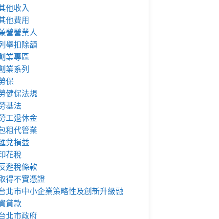
其他收入
其他費用
兼營營業人
列舉扣除額
創業專區
創業系列
勞保
勞健保法規
勞基法
勞工退休金
包租代管業
匯兌損益
印花稅
反避稅條款
取得不實憑證
台北市中小企業策略性及創新升級融
資貸款
台北市政府