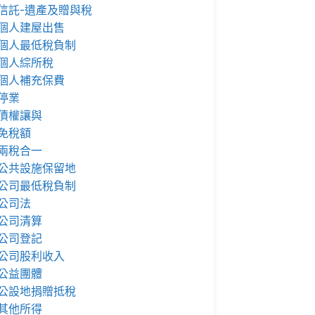
信託-遺產及贈與稅
個人建屋出售
個人最低稅負制
個人綜所稅
個人補充保費
停業
債權讓與
免稅額
兩稅合一
公共設施保留地
公司最低稅負制
公司法
公司清算
公司登記
公司股利收入
公益團體
公設地捐贈抵稅
其他所得