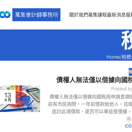
關於我們
萬集課程
最新消息
服
Home
稅務
債權人無法僅以借據向國
Posted b
13
債權人無法僅以借據向國稅局申請查調
8 月
前有市民詢問，一年前借款給他人，且
追討此項借款，是否可以拿這張借據，
示
CO