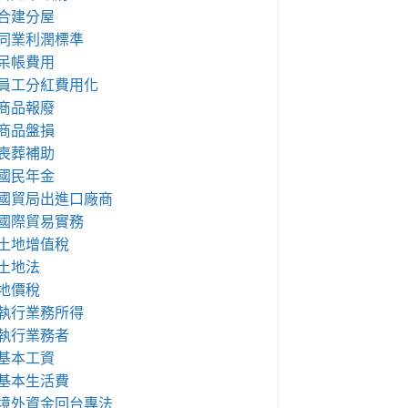
合建分屋
同業利潤標準
呆帳費用
員工分紅費用化
商品報廢
商品盤損
喪葬補助
國民年金
國貿局出進口廠商
國際貿易實務
土地增值稅
土地法
地價稅
執行業務所得
執行業務者
基本工資
基本生活費
境外資金回台專法