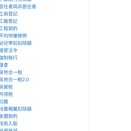
居住者與非居住者
工商登記
工廠登記
工程契約
平均地權條例
幼兒學前扣除額
建管法令
強制執行
復查
房地合一稅
房地合一稅2.0
房屋稅
所得稅
扣繳
扶養親屬扣除額
承攬契約
技術入股
投資抵減