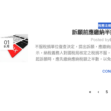
稅務法
訴願前應繳納半
Posted by
01
不服稅捐單位復查決定，提出訴願，應繳納
8 月
示，納稅義務人對國稅局核定之稅捐不服，
起訴願時，應先繳納應納稅額之半數，以免
CON
«
‹
5