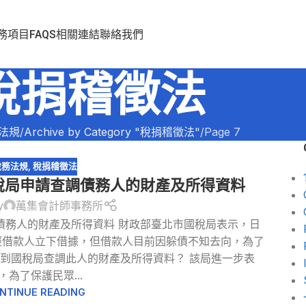
務項目
FAQS
相關連結
聯絡我們
稅捐稽徵法
法規
Archive by Category "稅捐稽徵法"
Page 7
稅務法規
,
稅捐稽徵法
稅局申請查調債務人的財產及所得資料
y
萬集會計師事務所
債務人的財產及所得資料 財政部臺北市國稅局表示，日
經借款人立下借據，但借款人目前因躲債不知去向，為了
到國稅局查調此人的財產及所得資料？ 該局進一步表
，為了保護民眾...
NTINUE READING