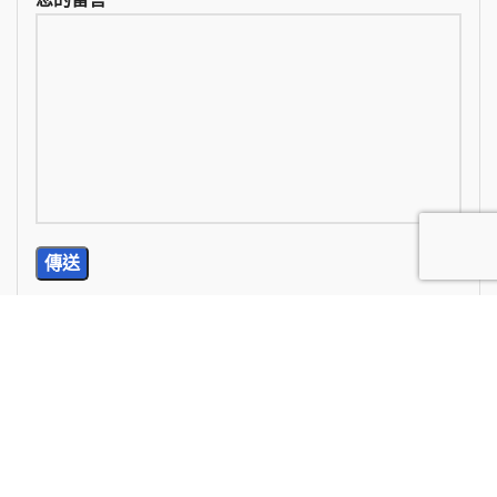
TEL: (02) 2785-5976
E-Mail: wan.chi99@yahoo.com.tw