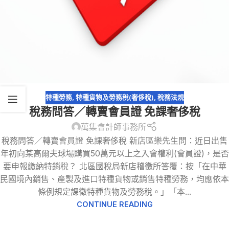
特種勞務
,
特種貨物及勞務稅(奢侈稅)
,
稅務法規
稅務問答／轉賣會員證 免課奢侈稅
萬集會計師事務所
稅務問答／轉賣會員證 免課奢侈稅 新店區樂先生問：近日出售
年初向某高爾夫球場購買50萬元以上之入會權利(會員證)，是否
要申報繳納特銷稅？ 北區國稅局新店稽徵所答覆：按「在中華
民國境內銷售、產製及進口特種貨物或銷售特種勞務，均應依本
條例規定課徵特種貨物及勞務稅。」「本...
CONTINUE READING