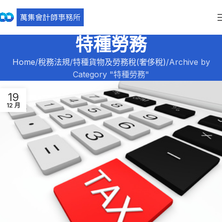
特種勞務
Home
稅務法規
特種貨物及勞務稅(奢侈稅)
Archive by
Category "特種勞務"
19
12 月