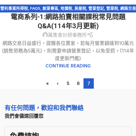
營利事業所得稅
,
FAQS
,
創業專區
,
地價稅
,
房屋稅
,
營業登記
,
營業稅
,
網路交易
電商系列-1:網路拍賣相關課稅常見問題
課稅
,
網路拍賣
,
網路購物
,
自用住宅
,
自用住宅用地
,
電商系列
,
電子商務
Q&A(114年3月更新)
萬集會計師事務所
網路交易日益盛行，提醒各位賣家，若每月營業額達到10萬元
(銷售勞務為5萬元)，則需要申請營業登記，以免受罰。(114年
度更新門檻)
CONTINUE READING
«
‹
5
6
7
有任何問題，歡迎和我們聯絡
我們會儘速回覆您