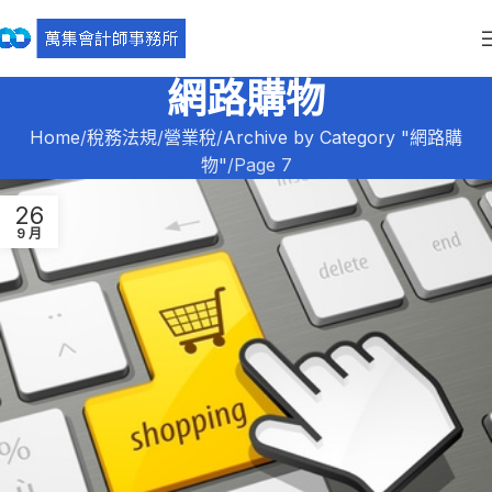
網路購物
Home
稅務法規
營業稅
Archive by Category "網路購
物"
Page 7
26
9 月