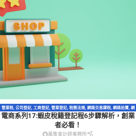
營業稅
,
公司登記
,
工商登記
,
營業登記
,
稅務法規
,
網路交易課稅
,
網路拍賣
,
網
電商系列17:蝦皮稅籍登記程6步驟解析，創業
路購物
,
跨境電商
,
電商系列
者必看！
萬集會計師事務所