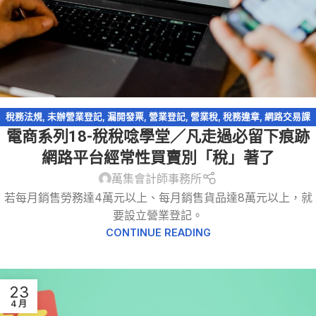
稅務法規
,
未辦營業登記
,
漏開發票
,
營業登記
,
營業稅
,
稅務違章
,
網路交易課
電商系列18-稅稅唸學堂／凡走過必留下痕跡
稅
,
網路拍賣
,
網路購物
,
逃漏稅
,
電商系列
,
電子商務
網路平台經常性買賣別「稅」著了
萬集會計師事務所
若每月銷售勞務達4萬元以上、每月銷售貨品達8萬元以上，就
要設立營業登記。
CONTINUE READING
23
4 月