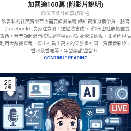
加罰逾160萬 (附影片說明)
萬集會計師事務所
臉書私密社團賣東西也需要課營業稅 網紅賣家直播帶貨、臉書
（Facebook）賣家注意囉！透過臉書或line的私密社群揪團賣
東西，營業額超過門檻就要辦稅籍登記並依法納稅。北區國稅局
利用大數據查稅，查出社員上萬人的某臉書社團，賣保養彩妝、
香水及香皂等，年營業額超過16...
CONTINUE READING
25
3 月