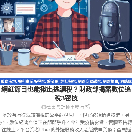
稅務法規
,
營利事業所得稅
,
營業稅
,
網紅報稅
,
網路交易課稅
,
網路拍賣
,
網路購
網紅節目也能揪出逃漏稅？財政部揭露數位追
物
,
逃漏稅
稅3密技
萬集會計師事務所
基於有所得就該課稅的公平納稅原則，稅官必須精進技能。另
外，數位經濟產值正在節節攀升。今年受疫情影響，實體零售轉
往線上，平台業者Uber的外送服務收入超越乘車業務；亞馬遜