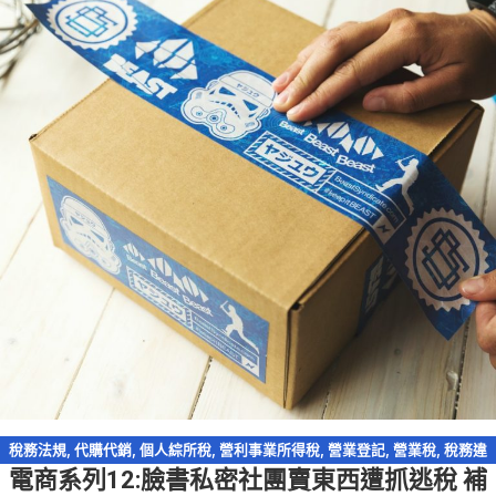
稅務法規
,
代購代銷
,
個人綜所稅
,
營利事業所得稅
,
營業登記
,
營業稅
,
稅務違
電商系列12:臉書私密社團賣東西遭抓逃稅 補
章
,
網路交易課稅
,
網路拍賣
,
網路購物
,
電商系列