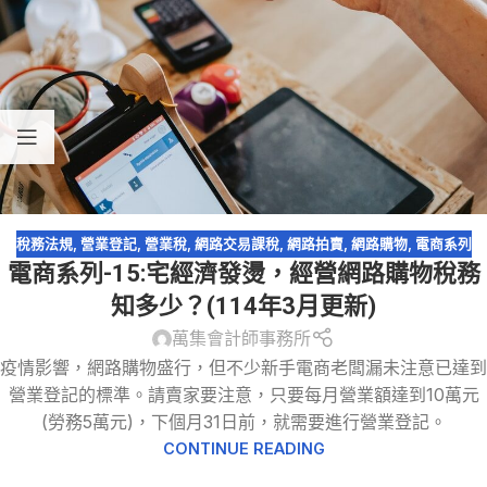
稅務法規
,
營業登記
,
營業稅
,
網路交易課稅
,
網路拍賣
,
網路購物
,
電商系列
電商系列-15:宅經濟發燙，經營網路購物稅務
知多少？(114年3月更新)
萬集會計師事務所
疫情影響，網路購物盛行，但不少新手電商老闆漏未注意已達到
營業登記的標準。請賣家要注意，只要每月營業額達到10萬元
(勞務5萬元)，下個月31日前，就需要進行營業登記。
CONTINUE READING