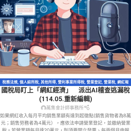
稅務法規
,
個人綜所稅
,
其他所得
,
營利事業所得稅
,
營業登記
,
營業稅
,
網紅報
國稅局盯上「網紅經濟」 派出AI稽查逃漏稅
稅
,
網路交易課稅
(114.05.重新編輯)
萬集會計師事務所
如果網紅收入每月平均銷售業額有達到起徵點(銷售貨物者為8萬
元；銷售勞務者為4萬元），應依法申請營業登記，並繳納營業
稅。若營業額每月達20萬元，則須要開立發票、每兩個月申報