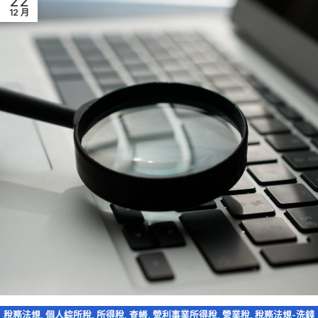
22
12 月
稅務法規
,
個人綜所稅
,
所得稅
,
查帳
,
營利事業所得稅
,
營業稅
,
稅務法規-洗錢