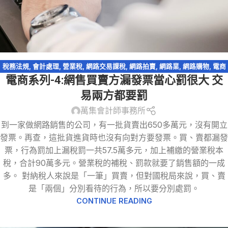
稅務法規
,
會計處理
,
營業稅
,
網路交易課稅
,
網路拍賣
,
網路業
,
網路購物
,
電商
電商系列-4:網售買賣方漏發票當心罰很大 交
系列
,
電子商務
易兩方都要罰
萬集會計師事務所
到一家做網路銷售的公司，有一批貨賣出650多萬元，沒有開立
發票。再查，這批貨進貨時也沒有向對方要發票。買、賣都漏發
票，行為罰加上漏稅罰一共57.5萬多元，加上補繳的營業稅本
稅，合計90萬多元。營業稅的補稅、罰款就要了銷售額的一成
多。 對納稅人來說是「一筆」買賣，但對國稅局來說，買、賣
是「兩個」分別看待的行為，所以要分別處罰。
CONTINUE READING