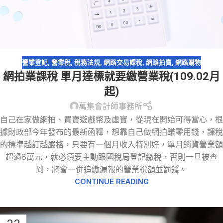
營業登記
,
營業稅
,
稅務法規
,
網路交易課稅
,
網路拍賣
,
網路購物
網拍業課稅 單月達標就要繳營業稅(109.02月
起)
萬集會計師事務所
自己在家做網拍、買賣遊戲幣及虛寶，從現在開始可得當心，根
據財政部今年發布的最新函釋，想靠自己做網拍賺零用錢，課稅
的標準越訂越嚴格，只要有一個月收入特別好，單月銷貨營業額
超過8萬元，就必須要主動跟國稅局登記繳稅，否則一旦被查
到，將會一併追繳漏報的營業稅額並罰鍰。
CONTINUE READING