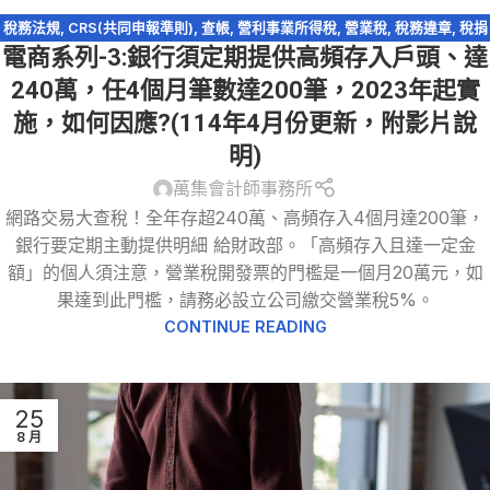
稅務法規
,
CRS(共同申報準則)
,
查帳
,
營利事業所得稅
,
營業稅
,
稅務違章
,
稅捐
電商系列-3:銀行須定期提供高頻存入戶頭、達
稽徵法
,
網路交易課稅
,
網路拍賣
,
網路購物
,
逃漏稅
,
電商系列
,
電子商務
240萬，任4個月筆數達200筆，2023年起實
施，如何因應?(114年4月份更新，附影片說
明)
萬集會計師事務所
網路交易大查稅！全年存超240萬、高頻存入4個月達200筆，
銀行要定期主動提供明細 給財政部。「高頻存入且達一定金
額」的個人須注意，營業稅開發票的門檻是一個月20萬元，如
果達到此門檻，請務必設立公司繳交營業稅5%。
CONTINUE READING
25
8 月