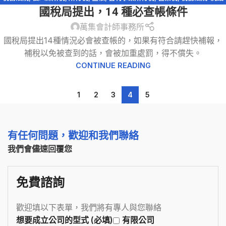
國稅局提出，14 種必查帳條件
防制法
,
稅務違章
,
稅捐稽徵法
,
網紅報稅
,
網路交易課稅
,
遺產及贈與稅
萬集會計師事務所
國稅局提出14種情況必會被查帳的，如果有符合請趕快補報，
補稅以免被查到的話，會被加重處罰，得不償失。
CONTINUE READING
1
2
3
4
5
有任何問題，歡迎和我們聯絡
我們會儘速回覆您
免費諮詢
歡迎填以下表單，我們將有專人與您聯絡
想要成立公司的型式 (必填)
有限公司