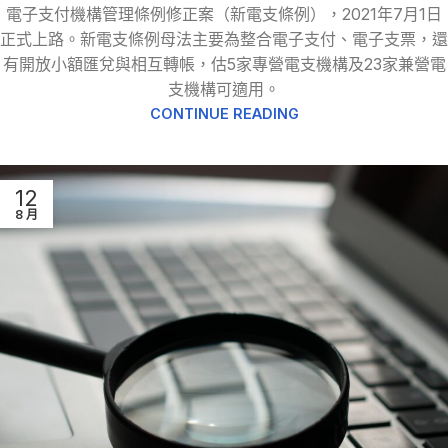
電子支付機構管理條例修正案（新電支條例），2021年7月1日
正式上路。新電支條例母法主要為整合電子支付、電子支票，還
有開放小額匯兌與相互轉帳，估5家專營電支機構及23家兼營電
支機構可適用。
CONTINUE READING
12
8 月