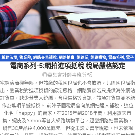
稅務法規
,
營業稅
,
網路交易課稅
,
網路拍賣
,
網路業
,
網路購物
,
電商系列
,
電子
電商系列-5:網拍進項抵稅 稅局嚴格認定
商務
萬集會計師事務所
宅經濟商機無限，但該繳的稅國稅局也不會放過。北區國稅局指
出，營業稅對進項稅額的認定嚴格，網路賣家若只提供海外網站
訂貨單，缺少營業人統編、含稅價格等資訊，該項訂貨單並不能
作為進項單據抵稅。 前陣子國稅局曾向某網拍達人補稅，這位
化名「happy」的賣家，在2015年到2018年間，利用露天市
集、蝦皮及Yahoo等各大網路購物平台，經營網路拍賣業務，
銷售3C產品達4,000萬餘元，但從未設立營業稅籍，也未依規