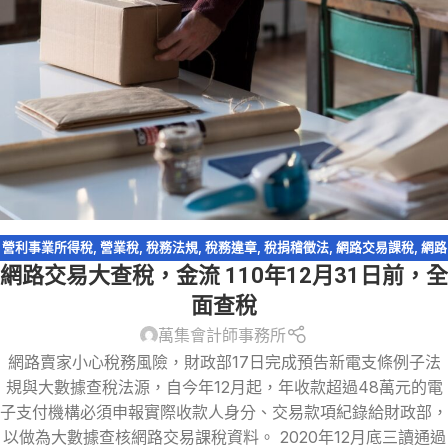
營利事業所得稅
,
營業稅
,
稅務法規
,
稅務違章
,
稅捐稽徵法
,
網路交易課稅
,
網路
網路交易大查稅，金流 110年12月31日前，全
拍賣
,
視同銷售貨物
,
逃漏稅
面查稅
萬集會計師事務所
網路賣家小心稅務風險，財政部17日完成預告新電支條例子法
規與大數據查稅法源，自今年12月起，年收款超過48萬元的電
子支付機構必須申報實際收款人身分、交易款項紀錄給財政部，
以做為大數據查核網路交易課稅資料。 2020年12月底三讀通過