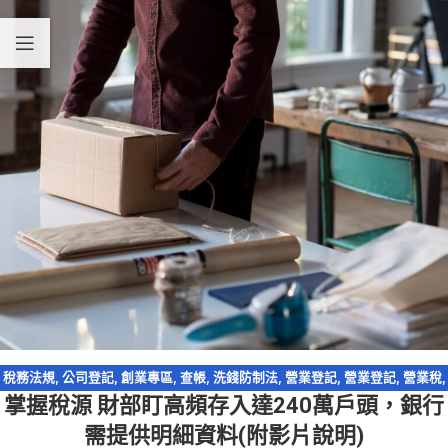
稅務法規
,
公司登記
,
創業專區
,
查帳
,
洗錢防制法
,
營業登記
,
營業登記
,
營業稅
,
掌握稅源 財部盯高頻存入達240萬戶頭，銀行
網路交易課稅
,
網路拍賣
,
網路購物
,
跨境電商
,
電子商務
,
電子發票
需提供明細資料(附影片說明)