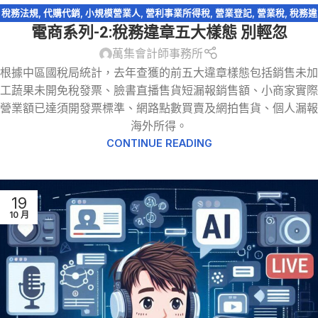
稅務法規
,
代購代銷
,
小規模營業人
,
營利事業所得稅
,
營業登記
,
營業稅
,
稅務違
電商系列-2:稅務違章五大樣態 別輕忽
章
,
網紅報稅
,
網路交易課稅
,
網路拍賣
,
網路購物
,
電商系列
萬集會計師事務所
根據中區國稅局統計，去年查獲的前五大違章樣態包括銷售未加
工蔬果未開免稅發票、臉書直播售貨短漏報銷售額、小商家實際
營業額已達須開發票標準、網路點數買賣及網拍售貨、個人漏報
海外所得。
CONTINUE READING
19
10 月