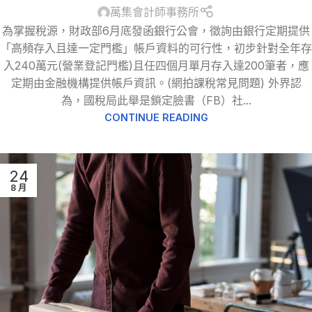
萬集會計師事務所
為掌握稅源，財政部6月底發函銀行公會，徵詢由銀行定期提供
「高頻存入且達一定門檻」帳戶資料的可行性，初步針對全年存
入240萬元(營業登記門檻)且任四個月單月存入達200筆者，應
定期由金融機構提供帳戶資訊。(網拍課稅常見問題) 外界認
為，國稅局此舉是鎖定臉書（FB）社...
CONTINUE READING
24
8 月