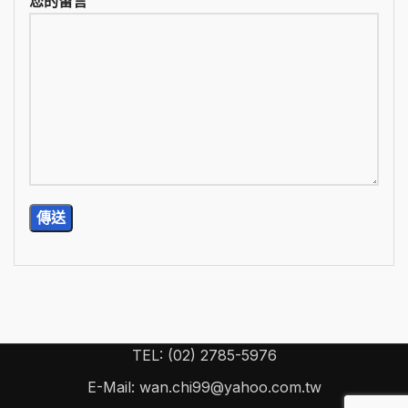
您的留言
TEL: (02) 2785-5976
E-Mail: wan.chi99@yahoo.com.tw