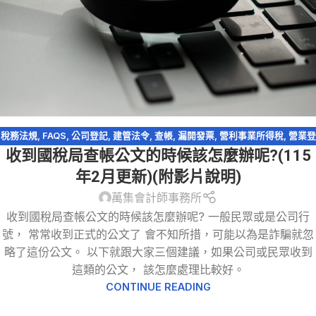
稅務法規
,
FAQS
,
公司登記
,
建管法令
,
查帳
,
漏開發票
,
營利事業所得稅
,
營業登
收到國稅局查帳公文的時候該怎麼辦呢?(115
記
,
營業稅
,
稅務問答
,
稅務法規-洗錢防制法
,
稅務違章
,
稅捐稽徵法
,
網紅報稅
,
網路交易課稅
,
網路拍賣
,
網路購物
,
逃漏稅
,
遺產及贈與稅
年2月更新)(附影片說明)
萬集會計師事務所
收到國稅局查帳公文的時候該怎麼辦呢? 一般民眾或是公司行
號， 常常收到正式的公文了 會不知所措，可能以為是詐騙就忽
略了這份公文。 以下就跟大家三個建議，如果公司或民眾收到
這類的公文， 該怎麼處理比較好。
CONTINUE READING