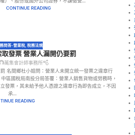
權）、股份或國外公司證券，不課徵營...
CONTINUE READING
務問答-營業稅
,
稅務法規
取發票 營業人漏開仍要罰
萬集會計師事務所
要罰 名間鄉杜小姐問：營業人未開立統一發票之違章行
 中區國稅局南投分局答覆：營業人銷售貨物或勞務時，
開立發票，其未給予他人憑證之違章行為即告成立，不因
承...
TINUE READING