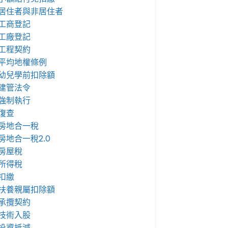
居住者與非居住者
工商登記
工廠登記
工程契約
平均地權條例
幼兒學前扣除額
建管法令
強制執行
復查
房地合一稅
房地合一稅2.0
房屋稅
所得稅
扣繳
扶養親屬扣除額
承攬契約
技術入股
投資抵減