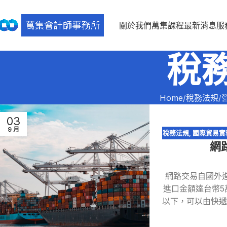
關於我們
萬集課程
最新消息
服
稅
Home
稅務法規
03
9 月
稅務法規
,
國際貿易實
網
網路交易自國外
進口金額達台幣5
以下，可以由快遞