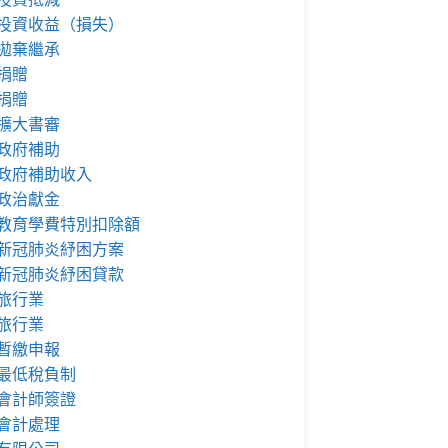
投資收益（損失）
拋棄繼承
捐贈
捐贈
擴大書審
政府補助
政府補助收入
政治獻金
教育學費特別扣除額
新冠肺炎紓困方案
新冠肺炎紓困貸款
旅行業
旅行業
暫繳申報
最低稅負制
會計師簽證
會計處理