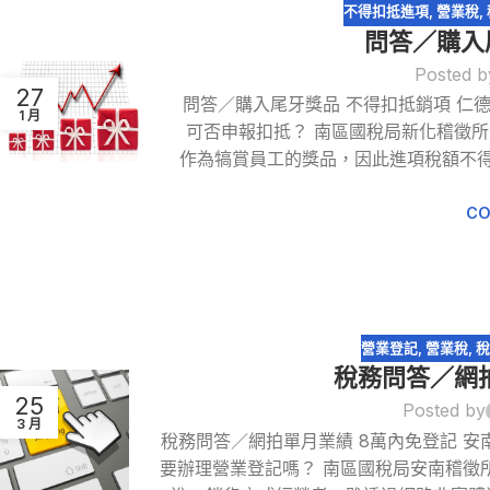
不得扣抵進項
,
營業稅
,
問答／購入
Posted b
27
問答／購入尾牙獎品 不得扣抵銷項 仁
1 月
可否申報扣抵？ 南區國稅局新化稽徵
作為犒賞員工的獎品，因此進項稅額不
CO
營業登記
,
營業稅
,
稅
稅務問答／網
25
Posted by
3 月
稅務問答／網拍單月業績 8萬內免登記 
要辦理營業登記嗎？ 南區國稅局安南稽徵