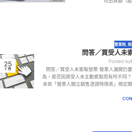
司出資額（股
營業稅
,
稅
問答／買受人未索
Posted by
25
問答／買受人未索取發票 營業人漏開仍
7 月
為，是否因買受人未主動索取而有所不同？
未依「營業人開立銷售憑證時限表」規定
CON