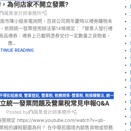
，為何店家不開立發票?
萬集會計師事務所
台南市陳小姐來電詢問，百貨公司周年慶時以禮券購物未
明，依照統一發票使用辦法第14條規定：「營業人發行禮
、商品禮券：禮券上已載明憑券兌付一定數量之貨物者，
應...
TINUE READING
不得扣抵進項
,
營業登記
,
營業稅
,
稅務問答-營業稅
,
稅捐稽徵法
,
統一
立統一發票問題及營業稅常見申報Q&A
發票
,
逃漏稅
Posted by
萬集會計師事務所
定 https://www.youtube.com/watch?v=qb-
U 營業稅的課稅範圍為何？ 在中華民國境內銷售貨物或勞務