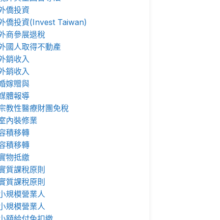
外僑投資
外僑投資(Invest Taiwan)
外商參展退稅
外國人取得不動產
外銷收入
外銷收入
婚嫁贈與
媒體報導
宗教性醫療財團免稅
室內裝修業
容積移轉
容積移轉
實物抵繳
實質課稅原則
實質課稅原則
小規模營業人
小規模營業人
小額給付免扣繳