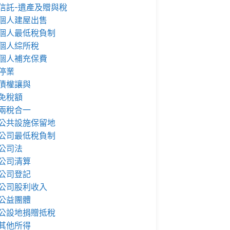
信託-遺產及贈與稅
個人建屋出售
個人最低稅負制
個人綜所稅
個人補充保費
停業
債權讓與
免稅額
兩稅合一
公共設施保留地
公司最低稅負制
公司法
公司清算
公司登記
公司股利收入
公益團體
公設地捐贈抵稅
其他所得