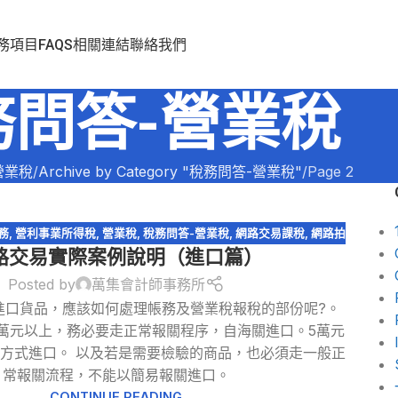
務項目
FAQS
相關連結
聯絡我們
務問答-營業稅
營業稅
Archive by Category "稅務問答-營業稅"
Page 2
務
,
營利事業所得稅
,
營業稅
,
稅務問答-營業稅
,
網路交易課稅
,
網路拍
路交易實際案例說明（進口篇）
賣
,
網路購物
,
跨境電商
,
電商系列
,
電子商務
Posted by
萬集會計師事務所
進口貨品，應該如何處理帳務及營業稅報稅的部份呢?。
萬元以上，務必要走正常報關程序，自海關進口。5萬元
方式進口。 以及若是需要檢驗的商品，也必須走一般正
常報關流程，不能以簡易報關進口。
CONTINUE READING