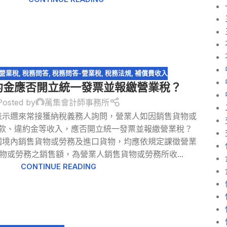
營業稅
,
稅務問答
,
稅務問答-營業稅
,
稅務法規
,
補償費收入
約金應否開立統一發票並報繳營業稅？
Posted by
萬集會計師事務所
表示邇來常接獲納稅義務人詢問，營業人如因銷售貨物或
款、違約金等收入，應否開立統一發票並報繳營業稅？
國境內銷售貨物或勞務及進口貨物，均應依規定課徵營業
物或勞務之銷售額，為營業人銷售貨物或勞務所收...
CONTINUE READING