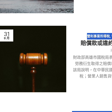
31
營利事業所得稅
,
8 月
賠償款或違
財政部高雄市國稅局
勞務衍生取得之賠償
該局說明，在中華民
稅；營業人銷售貨