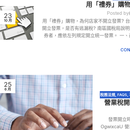
用「禮券」購物
Posted by
23
用「禮券」購物，為何店家不開立發票? 
10 月
開立發票，是否有逃漏稅? 南區國稅局說
券者，應依左列規定開立統一發票。 一
CON
25
6 月
稅務法規
,
FAQS
,
營業稅開
發票開立時限規
Ogwixca