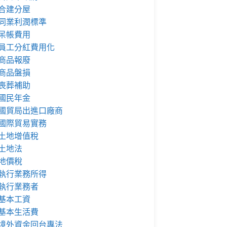
合建分屋
同業利潤標準
呆帳費用
員工分紅費用化
商品報廢
商品盤損
喪葬補助
國民年金
國貿局出進口廠商
國際貿易實務
土地增值稅
土地法
地價稅
執行業務所得
執行業務者
基本工資
基本生活費
境外資金回台專法