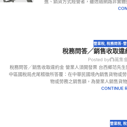
進、銷貨方式經營者，雖透過網路非實體通
CON
營業稅
,
稅務問答-
稅務問答╱銷售收取違
Posted by
萬集
稅務問答╱銷售收取違約金 營業人須開發票 台西鄉范先
20
中區國稅局虎尾稽徵所答覆：在中華民國境內銷售貨物或勞
12 月
物或勞務之銷售額，為營業人銷售貨物或
CONTINUE 
營業稅
,
稅