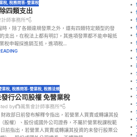
業稅
,
稅務問答-營業稅
排除四類支出
會計師事務所
報時，除了各類違規發票之外，還有四類特定類型的發
的支出，在稅法上都有明訂，其進項發票都不能申報抵
業稅申報採進銷互抵，進項稅...
READING
營業稅
,
稅務問答-營業稅
,
稅務法規
未發行公司股權 免營業稅
ted by
萬集會計師事務所
稅 財政部日前發布解釋令指出，若營業人買賣或轉讓其投
（股權）、股份或國外公司證券，不屬於營業稅課稅範
部日前指出，若營業人買賣或轉讓其投資的未發行股票公