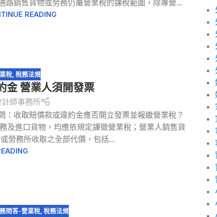
路銷售貨物或勞務仍屬營業稅的課稅範圍，除專營...
TINUE READING
營業稅
,
稅務法規
約金 營業人須開發票
會計師事務所
生問：收取賠償款或違約金應否開立發票並報繳營業稅？
務及進口貨物，均應依規定課徵營業稅；營業人銷售貨
勞務所收取之全部代價，包括...
READING
務問答-營業稅
,
稅務法規