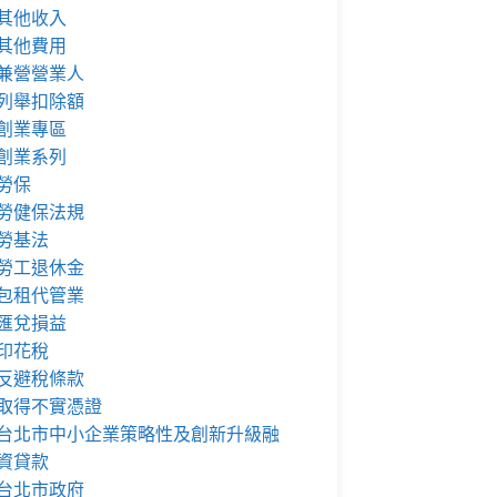
其他收入
其他費用
兼營營業人
列舉扣除額
創業專區
創業系列
勞保
勞健保法規
勞基法
勞工退休金
包租代管業
匯兌損益
印花稅
反避稅條款
取得不實憑證
台北市中小企業策略性及創新升級融
資貸款
台北市政府