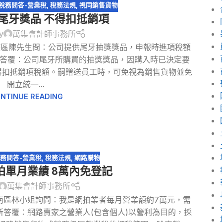
稅務問答-營業稅
,
稅務法規
,
視同銷售貨物
尾牙獎品 不得扣抵銷項
y
萬集會計師事務所
德區陳先生問：公司提供尾牙抽獎獎品，申報時進項稅額
所答覆：公司尾牙所購買的抽獎獎品，因購入時已決定要
得扣抵銷項稅額。嗣贈送員工時，可免視為銷售貨物並免
開立統一...
NTINUE READING
務問答-營業稅
,
稅務法規
,
網路購物
拍單月業績 8萬內免登記
萬集會計師事務所
安南區林小姐詢問：我是網拍業者每月營業額約7萬元，需
所答覆：網路賣家之營業人(包含個人)以營利為目的，採