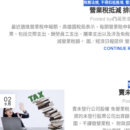
稅務法規
,
不得扣抵進項
,
營
營業稅抵減 
Posted by
萬集
最近適逢營業稅申報期，高雄國稅局表示，每期營業稅申
13
票，包括交際支出、酬勞員工支出、購車支出以及涉及免稅
3 月
減營業稅額。 圖／經濟日報提供 營
CONTINUE 
賣
02
Pos
9 月
賣未發行公司股權 免營業
資的未發行股票公司出資額
圍，不課徵營業稅。 財政