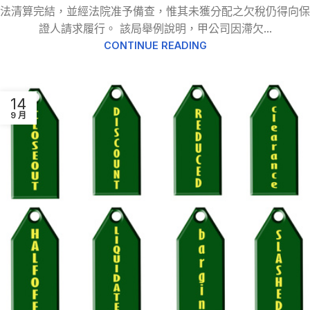
法清算完結，並經法院准予備查，惟其未獲分配之欠稅仍得向保
證人請求履行。 該局舉例說明，甲公司因滯欠...
CONTINUE READING
14
9 月