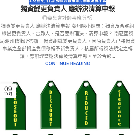
工商登記
,
行號(獨資合夥事業)
,
解散清算申報
獨資變更負責人 應辦決清算申報
萬集會計師事務所
獨資變更負責人 應辦決清算申報 潮州陳小姐問：獨資及合夥組
織變更負責人、合夥人，是否要辦理決、清算申報？ 南區國稅
局潮州稽徵所答覆：獨資組織變更負責人，因原負責人已將獨資
事業之全部資產負債移轉予新負責人，核屬所得稅法規定之轉
讓，應辦理當期決算及清算申報。至於合夥...
CONTINUE READING
09
10 月