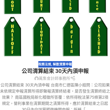
稅務法規
,
解散清算申報
公司清算結束 30天內須申報
萬集會計師事務所
公司清算結束 30天內須申報 台南市仁德區陳小姐問：公司如果
未依規定申報清算所得即聲報清算終結者，是否發生清算終結之
效果？ 南區國稅局新化稽徵所答覆：依所得稅法第75條第2項
規定，營利事業在清算期間之清算所得，應於清算結束之日起
30日內向該管稽徵機關申報；所稱「...