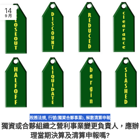
14
9 月
稅務法規
,
行號(獨資合夥事業)
,
解散清算申報
獨資或合夥組織之營利事業變更負責人，應辦
理當期決算及清算申報嗎?