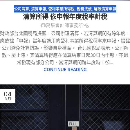
公司清算
,
清算申報
,
營利事業所得稅
,
稅務法規
,
解散清算申報
清算所得 依申報年度稅率計稅
萬集會計師事務所
財政部台北國稅局提醒，公司辦理清算，若清算期間有跨年度，
應依據「申報」當年度適用的營利事業所得稅稅率來申報，提醒
公司避免計算錯誤，影響自身權益。 台北國稅局表示，公司解
散、廢止時，其清算所得應在清算結束日起30日內申報，不過
常發現有部分公司，當清算期間跨年度時，卻...
CONTINUE READING
04
8 月