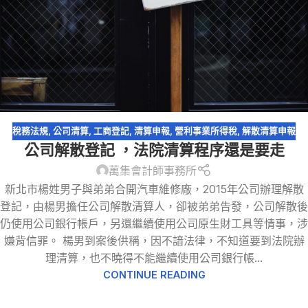
稅務法規
,
公司清算
,
工商登記
,
清算申報
,
營利事業所得稅
,
解散清算申報
公司解散登記 ，法院清算程序還是要走
萬集會計師事務所
新北市楊姓男子與弟弟合開汽車維修廠，2015年公司辦理解散
登記，由楊男擔任公司解散清算人，卻被弟弟告發，公司解散後
仍使用公司銀行帳戶，另還繼續使用公司原生財工具等情事，涉
嫌背信罪。 楊男到案後供稱，因不諳法律，不知道要到法院辦
理清算，也不曉得不能繼續使用公司銀行帳...
CONTINUE READING