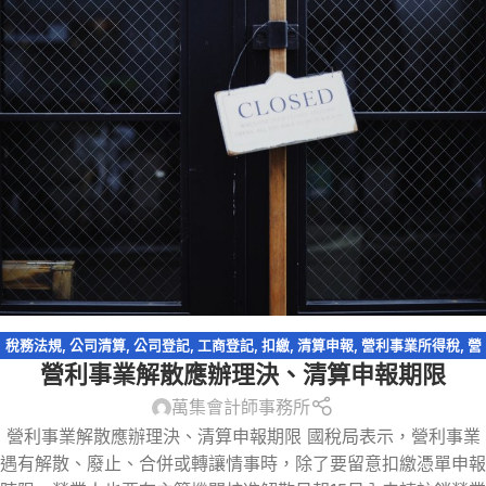
稅務法規
,
公司清算
,
公司登記
,
工商登記
,
扣繳
,
清算申報
,
營利事業所得稅
,
營
營利事業解散應辦理決、清算申報期限
業登記
,
解散清算申報
萬集會計師事務所
營利事業解散應辦理決、清算申報期限 國稅局表示，營利事業
遇有解散、廢止、合併或轉讓情事時，除了要留意扣繳憑單申報