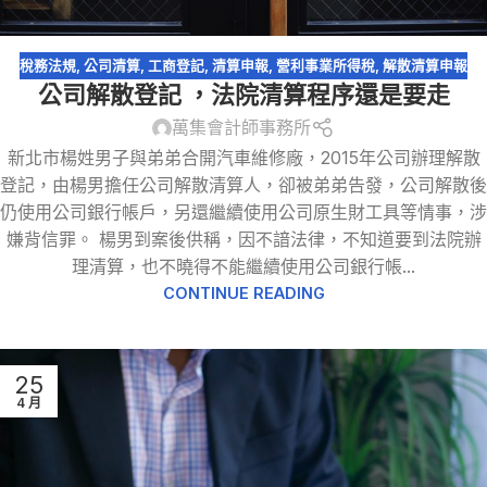
稅務法規
,
公司清算
,
工商登記
,
清算申報
,
營利事業所得稅
,
解散清算申報
公司解散登記 ，法院清算程序還是要走
萬集會計師事務所
新北市楊姓男子與弟弟合開汽車維修廠，2015年公司辦理解散
登記，由楊男擔任公司解散清算人，卻被弟弟告發，公司解散後
仍使用公司銀行帳戶，另還繼續使用公司原生財工具等情事，涉
嫌背信罪。 楊男到案後供稱，因不諳法律，不知道要到法院辦
理清算，也不曉得不能繼續使用公司銀行帳...
CONTINUE READING
25
4 月