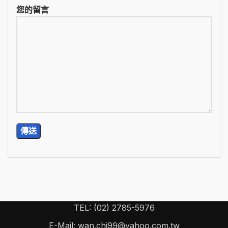
您的留言
TEL: (02) 2785-5976
E-Mail: wan.chi99@yahoo.com.tw