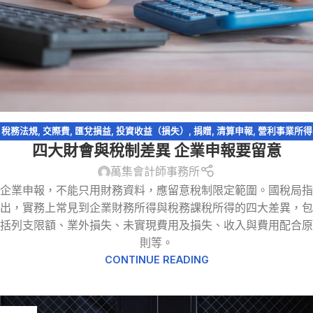
稅務法規
,
交際費
,
匯兌損益
,
投資收益（損失）
,
捐贈
,
清算申報
,
營利事業所得
四大財會與稅制差異 企業申報要留意
稅
,
稅務問答-營利事業所得稅
,
職工福利
萬集會計師事務所
企業申報，不能只用財務資料，應留意稅制限定範圍。國稅局指
出，實務上常見到企業財務所得與稅務課稅所得的四大差異，包
括列支限額、業外損失、未實現費用及損失、收入與費用配合原
則等。
CONTINUE READING