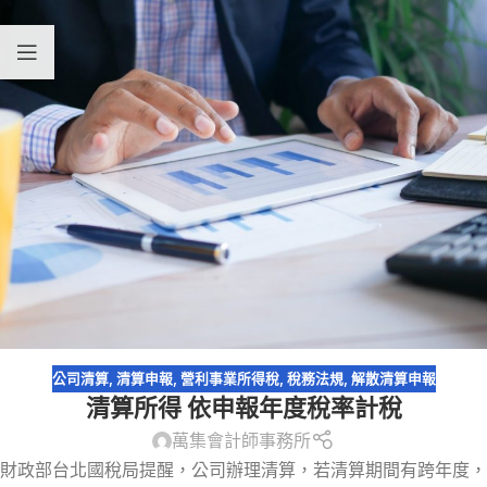
公司清算
,
清算申報
,
營利事業所得稅
,
稅務法規
,
解散清算申報
清算所得 依申報年度稅率計稅
萬集會計師事務所
財政部台北國稅局提醒，公司辦理清算，若清算期間有跨年度，