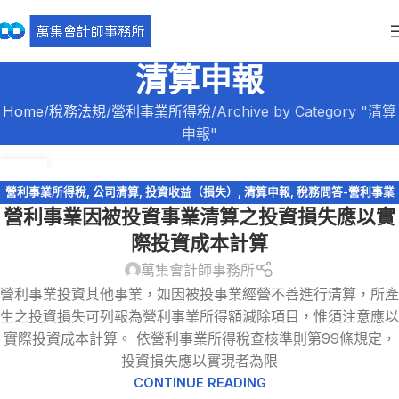
清算申報
Home
稅務法規
營利事業所得稅
Archive by Category "清算
申報"
06
2 月
營利事業所得稅
,
公司清算
,
投資收益（損失）
,
清算申報
,
稅務問答-營利事業
營利事業因被投資事業清算之投資損失應以實
所得稅
,
稅務法規
際投資成本計算
萬集會計師事務所
營利事業投資其他事業，如因被投事業經營不善進行清算，所產
生之投資損失可列報為營利事業所得額減除項目，惟須注意應以
實際投資成本計算。 依營利事業所得稅查核準則第99條規定，
投資損失應以實現者為限
CONTINUE READING