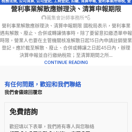
稅務法規
,
公司清算
,
公司登記
,
工商登記
,
扣繳
,
清算申報
,
營利事業所得稅
,
營
營利事業解散應辦理決、清算申報期限
業登記
,
解散清算申報
萬集會計師事務所
營利事業解散應辦理決、清算申報期限 國稅局表示，營利事業
遇有解散、廢止、合併或轉讓情事時，除了要留意扣繳憑單申報
時限，營業人也要在主管機關核准解散日起15日內申請註銷營業
登記。應於截至解散、廢止、合併或轉讓之日起45日內，辦理
決算申報並自行繳納稅款；至清算期間之所...
CONTINUE READING
有任何問題，歡迎和我們聯絡
我們會儘速回覆您
免費諮詢
歡迎填以下表單，我們將有專人與您聯絡