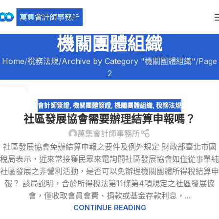
機關團體組織
Home
稅務法規
Archive by Category "機關團體組織"
Page
2
05
8 月
會計師簽證
,
機關團體簽證
,
機關團體組織
,
稅務法規
社區發展協會需要辦理結算申報嗎？
萬集會計師事務所
社區發展協會免辦結算申報之要件及例外規定 財政部臺北市國
稅局表示，近來常接獲民眾來電詢問社區發展協會如僅從事單純
社區發展之非營利活動，是否可以免辦理機關團體所得稅結算申
報？ 該局說明，合於所得稅法第11條第4項規定之社區發展協
會，僅收取會員會費、捐款或基金存款利息，...
CONTINUE READING