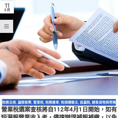
11
3 月
稅務法規
,
漏開發票
,
營業稅
,
稅務違章
,
稅捐稽徵法
,
逃漏稅
,
銷售貨物與勞務
營業稅選案查核將自112年4月1日開始，如有
短漏報營業收入者，儘速辦理補報補繳，以免