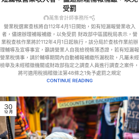
受罰
萬集會計師事務所
營業稅選案查核將自112年4月1日開始，如有短漏報營業收入
者，儘速辦理補報補繳，以免受罰 財政部中區國稅局表示，營
業稅查核作業將於112年4月1日起執行，該分局於查核作業前辦
理輔導及宣導事宜，籲請營業人自我檢視帳簿憑證，若有短漏報
營業稅情事，請於輔導期間內自動補報補繳所漏稅款，凡屬未經
檢舉及未經稽徵機關或財政部指定之調查人員進行調查之案件，
將可適用稅捐稽徵法第48條之1免予處罰之規定
CONTINUE READING
30
12 月