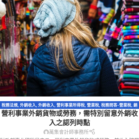
稅務法規
,
外銷收入
,
外銷收入
,
營利事業所得稅
,
營業稅
,
稅務問答-營業稅
,
銷
營利事業外銷貨物或勞務，需特別留意外銷收
售貨物與勞務
入之認列時點
萬集會計師事務所