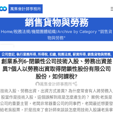
銷售貨物與勞務
Home
稅務法規
機關團體組織
Archive by Category "銷售貨
物與勞務"
31
12 月
公司登記
,
執行業務所得
,
所得稅
,
扣繳
,
稅務法規
,
薪資所得
,
銷售貨物與勞務
,
創業系列6-閉鎖性公司技術入股、勞務出資差
閉鎖型股份有限公司
異?個人以勞務出資取得閉鎖性股份有限公司
股份，如何課稅?
萬集會計師事務所
技術入股、勞務出資，出資方式差異? 為什麼常會有人將勞務入
股當作是技術入股，這個誤解到底是怎麼產生的？ 案例:老吳是
公司的重要主管，老闆非常器重公司的同事們，老闆最近想要發
給老吳股票，於是找來了會計師來談談怎麼用技術入股讓老吳拿