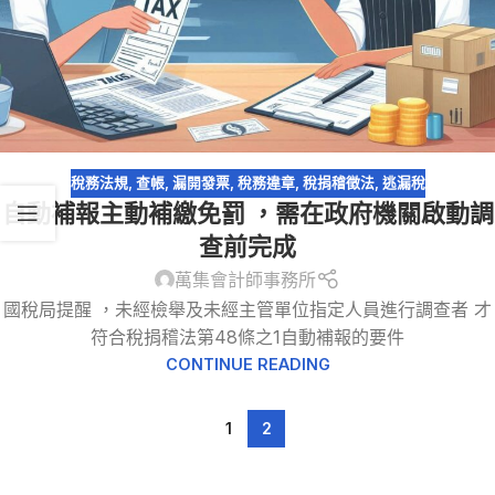
稅務法規
,
查帳
,
漏開發票
,
稅務違章
,
稅捐稽徵法
,
逃漏稅
自動補報主動補繳免罰 ，需在政府機關啟動調
查前完成
萬集會計師事務所
國稅局提醒 ，未經檢舉及未經主管單位指定人員進行調查者 才
符合稅捐稽法第48條之1自動補報的要件
CONTINUE READING
1
2