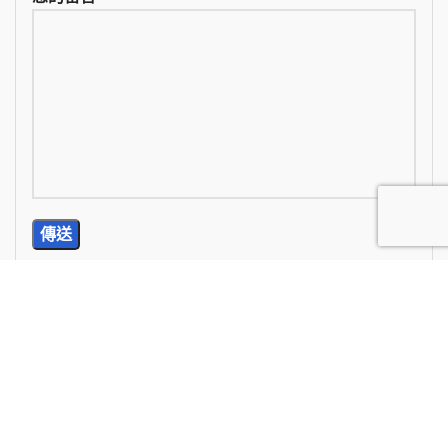
TEL: (02) 2785-5976
E-Mail: wan.chi99@yahoo.com.tw