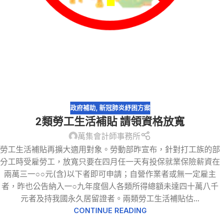
政府補助
,
新冠肺炎紓困方案
2類勞工生活補貼 請領資格放寬
萬集會計師事務所
勞工生活補貼再擴大適用對象。勞動部昨宣布，針對打工族的部
分工時受雇勞工，放寬只要在四月任一天有投保就業保險薪資在
兩萬三一○○元(含)以下者即可申請；自營作業者或無一定雇主
者，昨也公告納入一○九年度個人各類所得總額未達四十萬八千
元者及持我國永久居留證者。兩類勞工生活補貼估...
CONTINUE READING