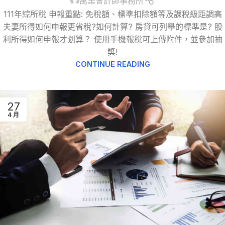
萬集會計師事務所
111年綜所稅 申報重點: 免稅額、標準扣除額等及課稅級距調高
夫妻所得如何申報更省稅?如何計算? 房貸可列舉的標準是? 股
利所得如何申報才划算？ 使用手機報稅可上傳附件，並參加抽
獎!
CONTINUE READING
27
4 月