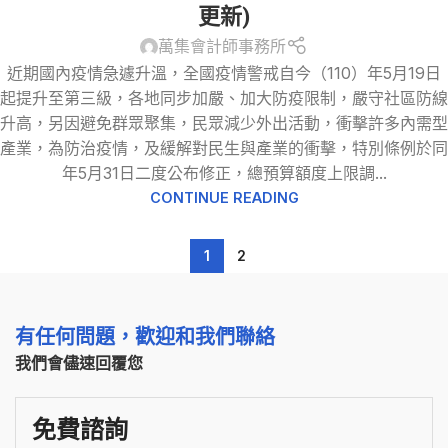
更新)
萬集會計師事務所
近期國內疫情急遽升溫，全國疫情警戒自今（110）年5月19日
起提升至第三級，各地同步加嚴、加大防疫限制，嚴守社區防線
升高，另因避免群眾聚集，民眾減少外出活動，衝擊許多內需型
產業，為防治疫情，及緩解對民生與產業的衝擊，特別條例於同
年5月31日二度公布修正，總預算額度上限調...
CONTINUE READING
1
2
有任何問題，歡迎和我們聯絡
我們會儘速回覆您
免費諮詢