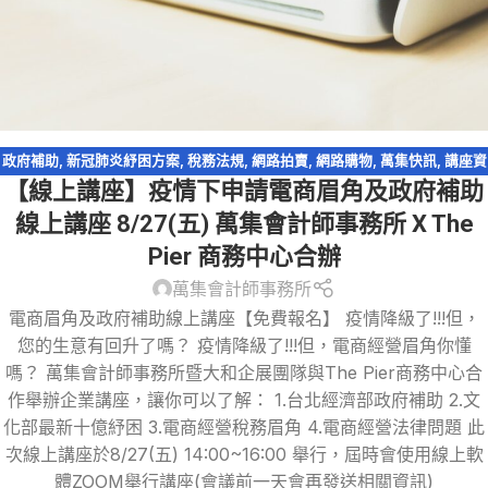
政府補助
,
新冠肺炎紓困方案
,
稅務法規
,
網路拍賣
,
網路購物
,
萬集快訊
,
講座資
【線上講座】疫情下申請電商眉角及政府補助
訊
,
跨境電商
,
電子商務
線上講座 8/27(五) 萬集會計師事務所 X The
Pier 商務中心合辦
萬集會計師事務所
電商眉角及政府補助線上講座【免費報名】 疫情降級了!!!但，
您的生意有回升了嗎？ 疫情降級了!!!但，電商經營眉角你懂
嗎？ 萬集會計師事務所暨大和企展團隊與The Pier商務中心合
作舉辦企業講座，讓你可以了解： 1.台北經濟部政府補助 2.文
化部最新十億紓困 3.電商經營稅務眉角 4.電商經營法律問題 此
次線上講座於8/27(五) 14:00~16:00 舉行，屆時會使用線上軟
體ZOOM舉行講座(會議前一天會再發送相關資訊)