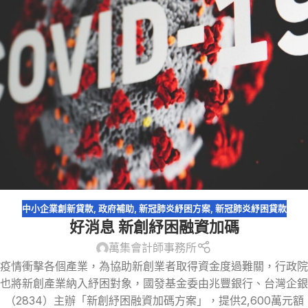
中小企業創新貸款
,
政府補助
,
新冠肺炎紓困方案
,
新冠肺炎紓困貸款
好消息 新創紓困融資加碼
萬集會計師事務所
疫情衝擊各個產業，為協助新創業者取得資金度過難關，行政院
也將新創產業納入紓困對象，國發基金委由兆豐銀行、台灣企銀
（2834）主辦「新創紓困融資加碼方案」，提供2,600萬元額