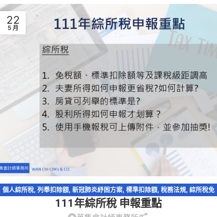
22
5 月
個人綜所稅
,
列舉扣除額
,
新冠肺炎紓困方案
,
標準扣除額
,
稅務法規
,
綜所稅免
111年綜所稅 申報重點
稅額
,
股利收入