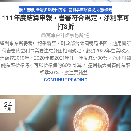
擴大書審
,
新冠肺炎紓困方案
,
營利事業所得稅
,
稅務法規
111年度結算申報，書審符合規定，淨利率可
打8折
萬集會計師事務所
營利事業所得稅申報季將至，財政部台北國稅局提醒，適用營所
稅書審的營利事業要注意紓困相關規定，必須2022年營業收入
淨額較2019年、2020年或2021年任一年度減少30％，適用相關
純益率標準時才可以標準值的80％計算。 適用擴大書審純益率
標準80%，應注意純益...
CONTINUE READING
24
1 月