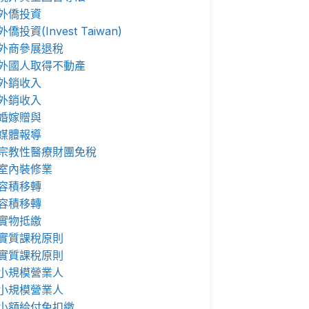
外僑投資
外僑投資(Invest Taiwan)
外商參展退稅
外國人取得不動產
外銷收入
外銷收入
婚嫁贈與
媒體報導
宗教性醫療財團免稅
室內裝修業
容積移轉
容積移轉
實物抵繳
實質課稅原則
實質課稅原則
小規模營業人
小規模營業人
小額給付免扣繳