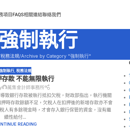
務項目
FAQS
相關連結
聯絡我們
強制執行
稅務法規
Archive by Category "強制執行"
強制執行
,
稅務法規
押存款 不能無限執行
y
萬集會計師事務所
，導致銀行存款被執行抵扣欠稅，財政部指出，執行機關
扣押時存款餘額不足，欠稅人在扣押後的新增存款亦不會
納稅人有多餘現金時，才會存入銀行保管的資金，沒有繼
續性給付...
NTINUE READING