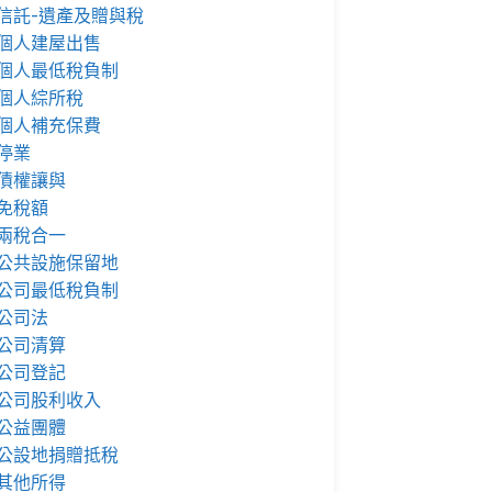
信託-遺產及贈與稅
個人建屋出售
個人最低稅負制
個人綜所稅
個人補充保費
停業
債權讓與
免稅額
兩稅合一
公共設施保留地
公司最低稅負制
公司法
公司清算
公司登記
公司股利收入
公益團體
公設地捐贈抵稅
其他所得