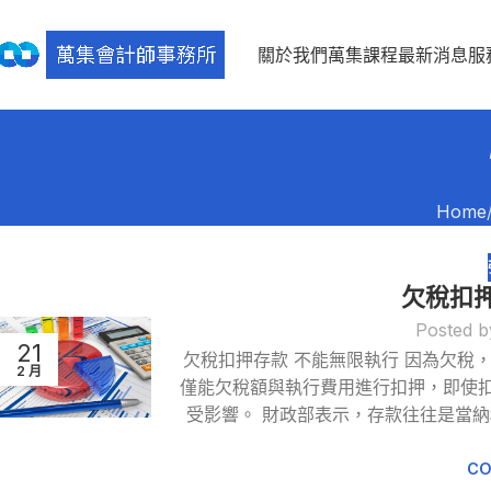
關於我們
萬集課程
最新消息
服
Home
欠稅扣
Posted b
21
欠稅扣押存款 不能無限執行 因為欠稅
2 月
僅能欠稅額與執行費用進行扣押，即使
受影響。 財政部表示，存款往往是當
CO