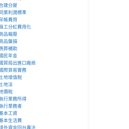
合建分屋
同業利潤標準
呆帳費用
員工分紅費用化
商品報廢
商品盤損
喪葬補助
國民年金
國貿局出進口廠商
國際貿易實務
土地增值稅
土地法
地價稅
執行業務所得
執行業務者
基本工資
基本生活費
境外資金回台專法