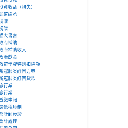
投資收益（損失）
拋棄繼承
捐贈
捐贈
擴大書審
政府補助
政府補助收入
政治獻金
教育學費特別扣除額
新冠肺炎紓困方案
新冠肺炎紓困貸款
旅行業
旅行業
暫繳申報
最低稅負制
會計師簽證
會計處理