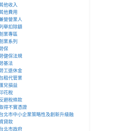
其他收入
其他費用
兼營營業人
列舉扣除額
創業專區
創業系列
勞保
勞健保法規
勞基法
勞工退休金
包租代管業
匯兌損益
印花稅
反避稅條款
取得不實憑證
台北市中小企業策略性及創新升級融
資貸款
台北市政府