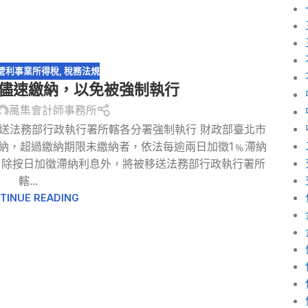
營利事業所得稅
,
稅務法規
儘速繳納，以免被強制執行
萬集會計師事務所
送法務部行政執行署所轄各分署強制執行 財政部臺北市
納，超過繳納期限未繳納者，依法每逾兩日加徵1﹪滯納
者，除按日加徵滯納利息外，將被移送法務部行政執行署所
轄...
TINUE READING