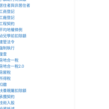
居住者與非居住者
工商登記
工廠登記
工程契約
平均地權條例
幼兒學前扣除額
建管法令
強制執行
復查
房地合一稅
房地合一稅2.0
房屋稅
所得稅
扣繳
扶養親屬扣除額
承攬契約
技術入股
投資抵減