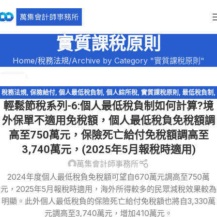
實質課稅原則
Home
稅務法規
Archive by Category "實質課稅原則"
28
6 月
稅務法規
,
保險給付
,
個人最低稅負制
,
個人綜所稅
,
實質課稅原則
,
最低稅負制
,
輕鬆節稅系列-6:個人最低稅負制如何計算?境
資產傳承
,
輕鬆節稅
,
輕鬆節稅-綜所稅
,
遺產及贈與稅
外保單不適用免稅額，個人最低稅負免稅額調
高至750萬元，保險死亡給付免稅額調高至
3,740萬元，(2025年5月報稅時適用)
萬集會計師事務所
2024年度個人最低稅負免稅額可望自670萬元調高至750萬
元，2025年5月報稅時適用，海外所得較多的民眾減稅效果較為
明顯。此外個人最低稅負的保險死亡給付免稅額也將自3,330萬
元調高至3,740萬元，增加410萬元。