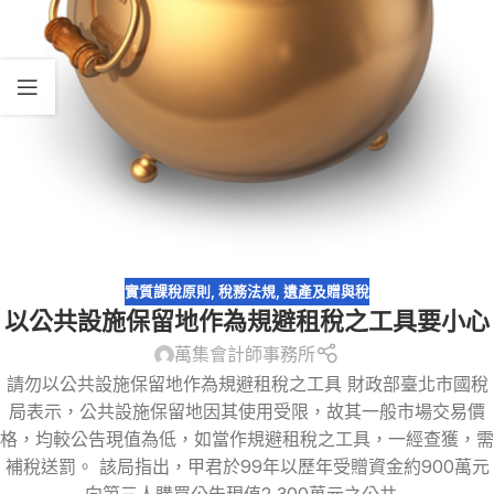
實質課稅原則
,
稅務法規
,
遺產及贈與稅
以公共設施保留地作為規避租稅之工具要小心
萬集會計師事務所
請勿以公共設施保留地作為規避租稅之工具 財政部臺北市國稅
局表示，公共設施保留地因其使用受限，故其一般市場交易價
格，均較公告現值為低，如當作規避租稅之工具，一經查獲，需
補稅送罰。 該局指出，甲君於99年以歷年受贈資金約900萬元