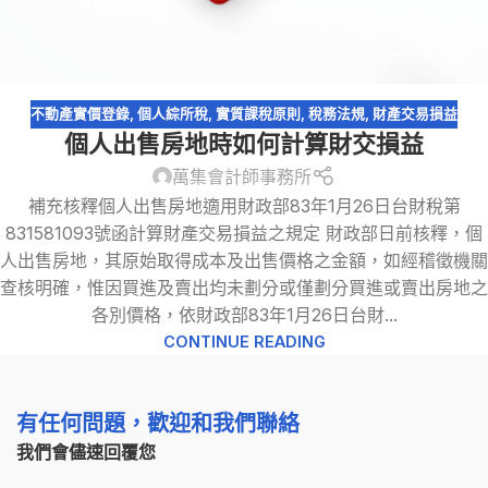
不動產實價登錄
,
個人綜所稅
,
實質課稅原則
,
稅務法規
,
財產交易損益
個人出售房地時如何計算財交損益
萬集會計師事務所
補充核釋個人出售房地適用財政部83年1月26日台財稅第
831581093號函計算財產交易損益之規定 財政部日前核釋，個
人出售房地，其原始取得成本及出售價格之金額，如經稽徵機關
查核明確，惟因買進及賣出均未劃分或僅劃分買進或賣出房地之
各別價格，依財政部83年1月26日台財...
CONTINUE READING
有任何問題，歡迎和我們聯絡
我們會儘速回覆您