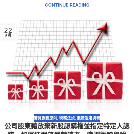
CONTINUE READING
22
8 月
實質課稅原則
,
稅務法規
,
遺產及贈與稅
公司股東藉放棄新股認購權並指定特定人認