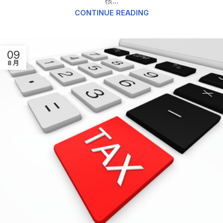
核...
CONTINUE READING
09
8 月