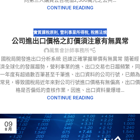
向第三人購買公告現值2,300萬元之公共...
CONTINUE READING
實質課稅原則
,
營利事業所得稅
,
稅務法規
公司進出口價格之訂價須注意有無異常
萬集會計師事務所
國稅局開發進出口分析系統 迅速正確掌握單價有無異常 隨著經
濟全球化的發展趨勢，營利事業的進、出口交易也日趨頻繁，同
一年度有超過數百筆甚至千筆進、出口資料的公司行號，已頗為
常見，導致國稅局近年來對公司行號進口價格有無偏高，出口價
格是否偏低的查核作業，因進、出口資料量爆增...
CONTINUE READING
09
8 月