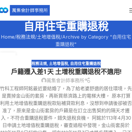
自用住宅重購退稅
Home
稅務法規
土地增值稅
Archive by Category "自用住宅
重購退稅"
01
7 月
稅務法規
,
土地增值稅
,
自用住宅重購退稅
戶籍遷入差1天 土增稅重購退稅不適用!
萬集會計師事務所
竹科工程師阿銘最近要結婚了，為了給老婆舒適的居住環境，先
是賣掉金山街的套房，再新買慈濟路上的電梯大樓， 原本打算
利用土地增值稅重購退稅款貼補貸款利息，沒想到申請後卻被否
准了，原來是金山街套房的戶籍是在訂立出售契約的隔天才遷
入，不符合重購退稅要件，錯失退稅良機。 阿銘於113年4月30
日申請土地增值稅重購退稅，審查過程中發現，金山街套房於