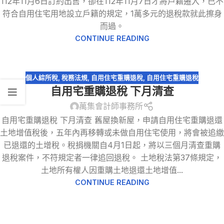
112年11月6日訂約出售，卻在112年11月7日才將戶籍遷入，已不
符合自用住宅用地設立戶籍的規定，1萬多元的退稅款就此擦身
而過。
CONTINUE READING
個人綜所稅
,
稅務法規
,
自用住宅重購退稅
,
自用住宅重購退稅
自用宅重購退稅 下月清查
萬集會計師事務所
自用宅重購退稅 下月清查 舊屋換新屋，申請自用住宅重購退還
土地增值稅後，五年內再移轉或未做自用住宅使用，將會被追繳
已退還的土增稅。稅捐機關自4月1日起，將以三個月清查重購
退稅案件，不符規定者一律追回退稅。 土地稅法第37條規定，
土地所有權人因重購土地退還土地增值...
CONTINUE READING