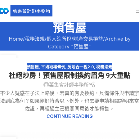
預售屋
Home
稅務法規
個人綜所稅
財產交易損益
Archive by
Category "預售屋"
30
8 月
預售屋
,
平均地權條例
,
房地合一稅2.0
,
稅務法規
杜絕炒房！預售屋限制換約眉角 9大重點
萬集會計師事務所
不少人疑惑在子法上路後，若真的有要換約，具備條件與申請辦
法到底為何？如果剛好符合以下例外，也需要申請相關證明來當
佐證，再經過主管機關同意後才能轉售。
CONTINUE READING