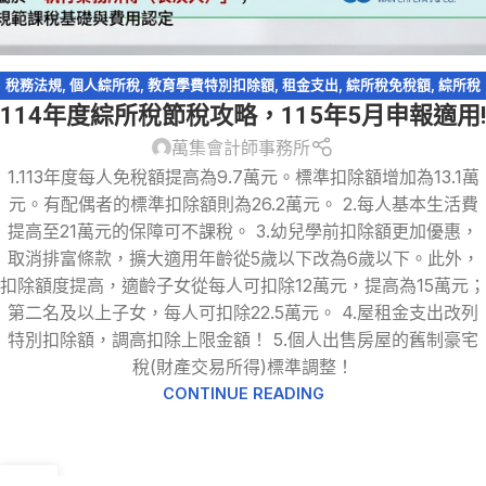
稅務法規
,
個人綜所稅
,
教育學費特別扣除額
,
租金支出
,
綜所稅免稅額
,
綜所稅
114年度綜所稅節稅攻略，115年5月申報適用!
身心障礙扣除額
,
萬集快訊
,
薪資所得特別扣除額
,
輕鬆節稅
,
輕鬆節稅-綜所稅
萬集會計師事務所
1.113年度每人免稅額提高為9.7萬元。標準扣除額增加為13.1萬
元。有配偶者的標準扣除額則為26.2萬元。 2.每人基本生活費
提高至21萬元的保障可不課稅。 3.幼兒學前扣除額更加優惠，
取消排富條款，擴大適用年齡從5歲以下改為6歲以下。此外，
扣除額度提高，適齡子女從每人可扣除12萬元，提高為15萬元；
第二名及以上子女，每人可扣除22.5萬元。 4.屋租金支出改列
特別扣除額，調高扣除上限金額！ 5.個人出售房屋的舊制豪宅
稅(財產交易所得)標準調整！
CONTINUE READING
13