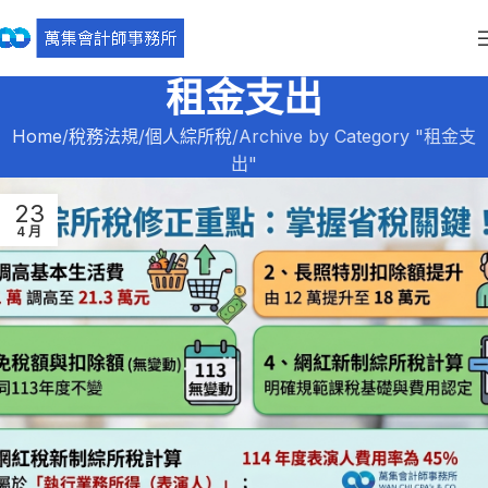
租金支出
Home
稅務法規
個人綜所稅
Archive by Category "租金支
出"
23
4 月