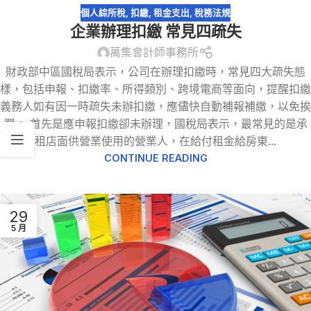
3 月
個人綜所稅
,
扣繳
,
租金支出
,
稅務法規
企業辦理扣繳 常見四疏失
萬集會計師事務所
財政部中區國稅局表示，公司在辦理扣繳時，常見四大疏失態
樣，包括申報、扣繳率、所得類別、跨境電商等面向，提醒扣繳
義務人如有因一時疏失未辦扣繳，應儘快自動補報補繳，以免挨
罰。 首先是應申報扣繳卻未辦理，國稅局表示，最常見的是承
租店面供營業使用的營業人，在給付租金給房東...
CONTINUE READING
29
5 月