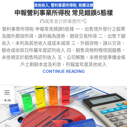
其他收入
,
營利事業所得稅
,
稅務法規
申報營利事業所得稅 常見錯誤5態樣
萬集會計師事務所
營利事業所得稅 申報常見錯誤5態樣 一、出售境外發行之股票
及國外期貨所得，誤列報為證券、期貨交易所得 二、出售下腳
收入，未列為其他收入或成本減項 三、外銷貨物，誤以交貨、
驗收或收款日所屬年度認列收入 四、銷售貨物附贈保固服務，
未依規定於銷售時認列收入 五、公司解散，未將勞退準備金帳
戶之剩餘本金及利息，列報當年度其他收入
CONTINUE READING
09
8 月