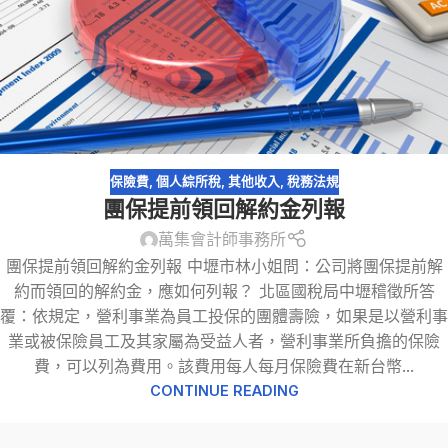
保險費
,
個人綜所稅
,
其他收入
,
稅務法規
團保提前領回解約金列報
萬集會計師事務所
團保提前領回解約金列報 中壢市林小姐問：公司將團保提前解
約而領回的解約金，應如何列報？ 北區國稅局中壢稽徵所答
覆：依規定，營利事業為員工投保的團體壽險，如果是以營利事
業或被保險員工及其家屬為受益人者，營利事業所負擔的保險
費，可以列為費用。該費用每人每月保險費在新台幣...
CONTINUE READING