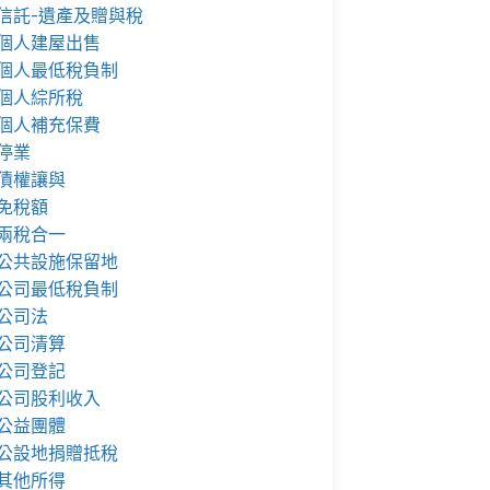
信託-遺產及贈與稅
個人建屋出售
個人最低稅負制
個人綜所稅
個人補充保費
停業
債權讓與
免稅額
兩稅合一
公共設施保留地
公司最低稅負制
公司法
公司清算
公司登記
公司股利收入
公益團體
公設地捐贈抵稅
其他所得