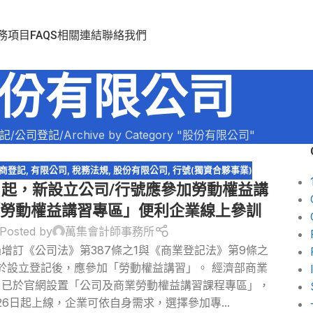
務項目
FAQS
相關連結
聯絡我們
份有限公司
記
公司登記
Archive by Category "股份有限公司"
商登記
,
有限公司
,
稅務法規
,
股份有限公司
,
行號(獨資合夥事業)
6日起，新設立公司/行號應參加勞動權益講
勞動權益講習專區」便利企業線上參訓
Posted by
萬集會計師事務所
增訂《公司法》第387條之1與《商業登記法》第9條之
於設立登記後，應參加「勞動權益講習」。 經濟部商業
示，已於官網設置「公司及商業勞動權益講習課程專區」，
月26日起上線，企業可依自身需求，選擇參加專...