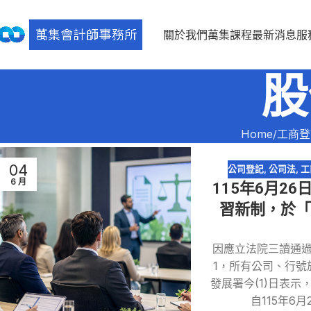
關於我們
萬集課程
最新消息
服
股
Home
工商登
04
公司登記
,
公司法
,
工
6 月
115年6月2
習新制，於「
因應立法院三讀通過
1，所有公司、行號
發展署今(1)日表
自115年6