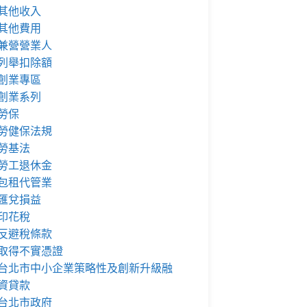
其他收入
其他費用
兼營營業人
列舉扣除額
創業專區
創業系列
勞保
勞健保法規
勞基法
勞工退休金
包租代管業
匯兌損益
印花稅
反避稅條款
取得不實憑證
台北市中小企業策略性及創新升級融
資貸款
台北市政府