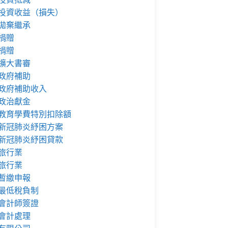
投資收益（損失）
拋棄繼承
捐贈
捐贈
擴大書審
政府補助
政府補助收入
政治獻金
教育學費特別扣除額
新冠肺炎紓困方案
新冠肺炎紓困貸款
旅行業
旅行業
暫繳申報
最低稅負制
會計師簽證
會計處理