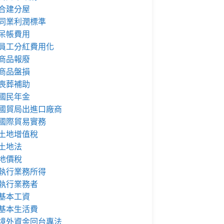
合建分屋
同業利潤標準
呆帳費用
員工分紅費用化
商品報廢
商品盤損
喪葬補助
國民年金
國貿局出進口廠商
國際貿易實務
土地增值稅
土地法
地價稅
執行業務所得
執行業務者
基本工資
基本生活費
境外資金回台專法