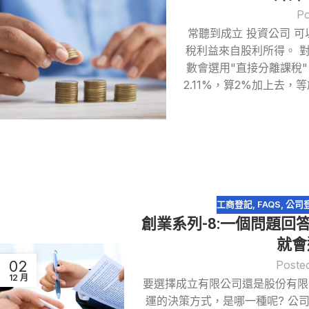
Po
常聽到成立 投資公司 
稅利益來自股利所得。 
數會選用"直接分離課稅
2.11%，算2%加上去
工商登記
,
FAQS
,
公司
創業系列-8:一個問題
就會
02
Poste
12 月
要選擇成立有限公司還是股份有限
運的決策方式，是哪一種呢? 公