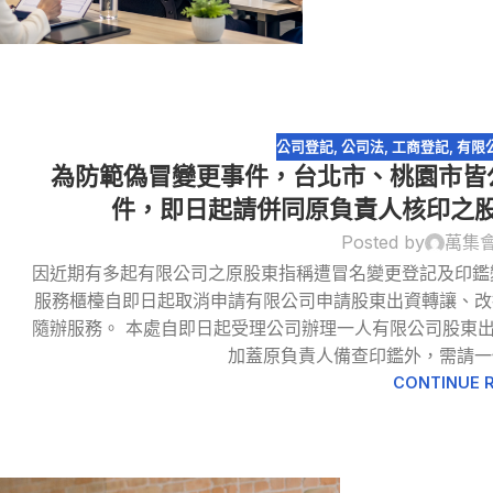
公司登記
,
公司法
,
工商登記
,
有限
為防範偽冒變更事件，台北市、桃園市皆
件，即日起請併同原負責人核印之
Posted by
萬集
因近期有多起有限公司之原股東指稱遭冒名變更登記及印鑑
09
服務櫃檯自即日起取消申請有限公司申請股東出資轉讓、改
9 月
隨辦服務。 本處自即日起受理公司辦理一人有限公司股東
加蓋原負責人備查印鑑外，需請一
CONTINUE 