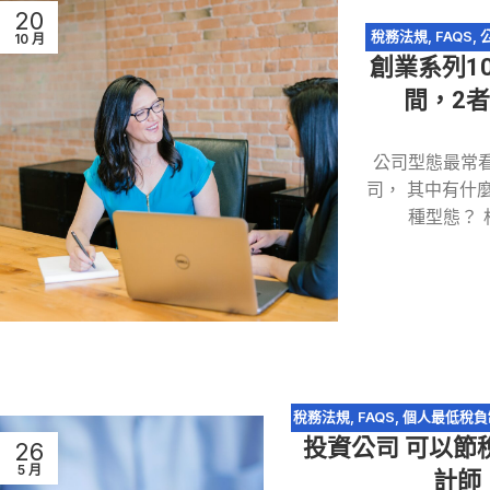
20
稅務法規
,
FAQS
,
10 月
創業系列1
間，2
公司型態最常
司， 其中有什
種型態？
稅務法規
,
FAQS
,
個人最低稅負
投資公司 可以節
未分配盈餘稅
,
營利事業所得稅
26
5 月
計師