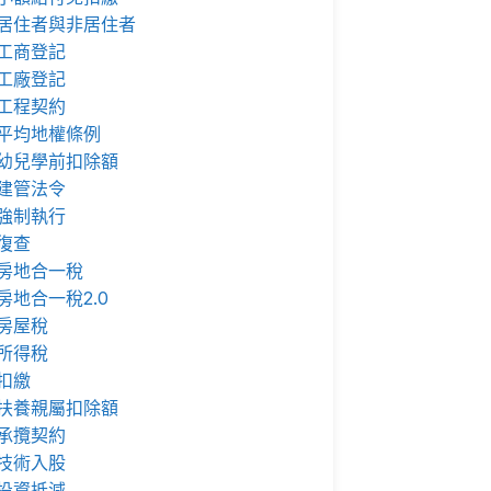
居住者與非居住者
工商登記
工廠登記
工程契約
平均地權條例
幼兒學前扣除額
建管法令
強制執行
復查
房地合一稅
房地合一稅2.0
房屋稅
所得稅
扣繳
扶養親屬扣除額
承攬契約
技術入股
投資抵減