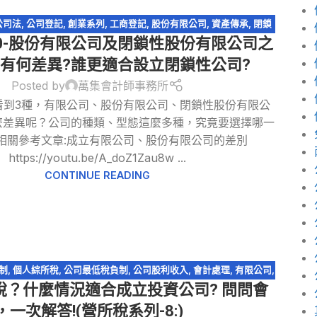
公司法
,
公司登記
,
創業系列
,
工商登記
,
股份有限公司
,
資產傳承
,
閉鎖
0-股份有限公司及閉鎖性股份有限公司之
型股份有限公司
者有何差異?誰更適合設立閉鎖性公司?
Posted by
萬集會計師事務所
看到3種，有限公司、股份有限公司、閉鎖性股份有限公
麼差異呢？公司的種類、型態這麼多種，究竟要選擇哪一
 相關參考文章:成立有限公司、股份有限公司的差別
https://youtu.be/A_doZ1Zau8w ...
CONTINUE READING
制
,
個人綜所稅
,
公司最低稅負制
,
公司股利收入
,
會計處理
,
有限公司
,
稅？什麼情況適合成立投資公司? 問問會
,
稅務問答-營利事業所得稅
,
股份有限公司
,
股利收入
,
資產傳承
,
輕鬆
節稅
,
閉鎖型股份有限公司
，一次解答!(營所稅系列-8:)