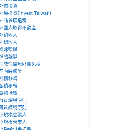
外僑投資
外僑投資(Invest Taiwan)
外商參展退稅
外國人取得不動產
外銷收入
外銷收入
婚嫁贈與
媒體報導
宗教性醫療財團免稅
室內裝修業
容積移轉
容積移轉
實物抵繳
實質課稅原則
實質課稅原則
小規模營業人
小規模營業人
小額給付免扣繳