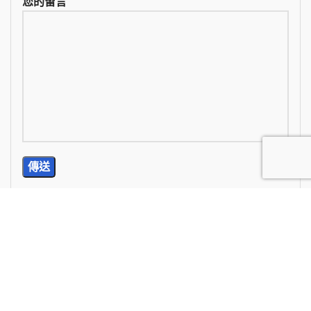
您的留言
TEL: (02) 2785-5976
E-Mail: wan.chi99@yahoo.com.tw