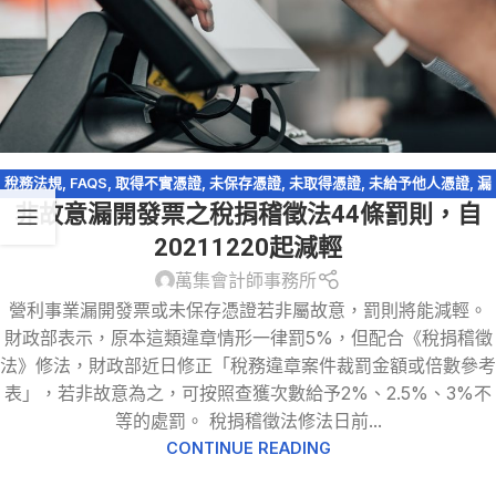
稅務法規
,
FAQS
,
取得不實憑證
,
未保存憑證
,
未取得憑證
,
未給予他人憑證
,
漏
非故意漏開發票之稅捐稽徵法44條罰則，自
開發票
,
稅務違章
,
稅捐稽徵法
,
虛設行號
,
逃漏稅
20211220起減輕
萬集會計師事務所
營利事業漏開發票或未保存憑證若非屬故意，罰則將能減輕。
財政部表示，原本這類違章情形一律罰5%，但配合《稅捐稽徵
法》修法，財政部近日修正「稅務違章案件裁罰金額或倍數參考
表」，若非故意為之，可按照查獲次數給予2%、2.5%、3%不
等的處罰。 稅捐稽徵法修法日前...
CONTINUE READING