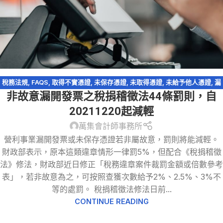
稅務法規
,
FAQS
,
取得不實憑證
,
未保存憑證
,
未取得憑證
,
未給予他人憑證
,
漏
非故意漏開發票之稅捐稽徵法44條罰則，自
開發票
,
稅務違章
,
稅捐稽徵法
,
虛設行號
,
逃漏稅
20211220起減輕
萬集會計師事務所
營利事業漏開發票或未保存憑證若非屬故意，罰則將能減輕。
財政部表示，原本這類違章情形一律罰5%，但配合《稅捐稽徵
法》修法，財政部近日修正「稅務違章案件裁罰金額或倍數參考
表」，若非故意為之，可按照查獲次數給予2%、2.5%、3%不
等的處罰。 稅捐稽徵法修法日前...
CONTINUE READING