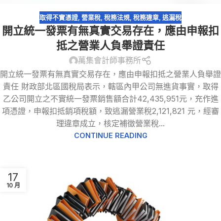
取得不實憑證
,
營業稅
,
稅務法規
,
稅務違章
,
逃漏稅
開立統一發票有無真實交易存在，應由申報扣
抵之營業人負舉證責任
萬集會計師事務所
開立統一發票有無真實交易存在，應由申報扣抵之營業人負舉證
責任 財政部北區國稅局表示，轄區內甲公司無進貨事實，取得
乙公司開立之不實統一發票銷售額合計42,435,951元，充作進
項憑證，申報扣抵銷項稅額，致逃漏營業稅2,121,821 元，經審
理違章成立，核定補徵營業稅...
CONTINUE READING
17
10 月