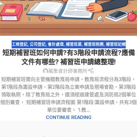
工商登記
,
公司登記
,
會計處理
,
補習班業
,
補習班稅務
,
補習班記帳
短期補習班如何申請?有3階段申請流程?應備
文件有哪些? 補習班申請總整理!
萬集會計師事務所
短期補習班需向主管機關教育局申請，教育局流程分為3階段，
第1階段為籌設申請、第2階段為立案申請及現場會勘、第3階段
領取執照，除了教育局之外，還須經過建管處及消防局2個單位
個別審查， 短期補習班申請流程圖 第1階段:籌設申請，共有3個
單位要審查， 1.教...
CONTINUE READING