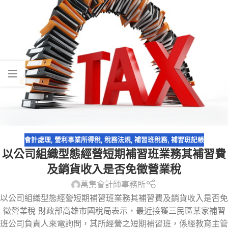
會計處理
,
營利事業所得稅
,
稅務法規
,
補習班稅務
,
補習班記帳
以公司組織型態經營短期補習班業務其補習費
及銷貨收入是否免徵營業稅
萬集會計師事務所
以公司組織型態經營短期補習班業務其補習費及銷貨收入是否免
徵營業稅 財政部高雄市國稅局表示，最近接獲三民區某家補習
班公司負責人來電詢問，其所經營之短期補習班，係經教育主管