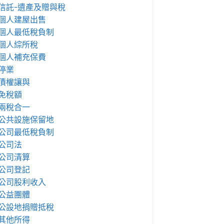
信託-遺產及贈與稅
個人建屋出售
個人最低稅負制
個人綜所稅
個人補充保費
停業
債權讓與
免稅額
兩稅合一
公共設施保留地
公司最低稅負制
公司法
公司清算
公司登記
公司股利收入
公益團體
公設地捐贈抵稅
其他所得