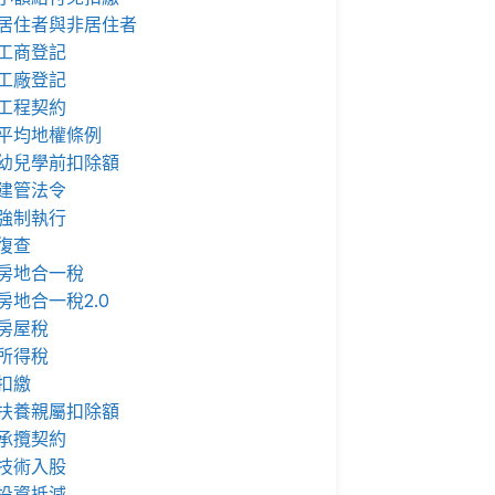
居住者與非居住者
工商登記
工廠登記
工程契約
平均地權條例
幼兒學前扣除額
建管法令
強制執行
復查
房地合一稅
房地合一稅2.0
房屋稅
所得稅
扣繳
扶養親屬扣除額
承攬契約
技術入股
投資抵減