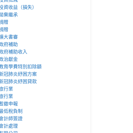
投資收益（損失）
拋棄繼承
捐贈
捐贈
擴大書審
政府補助
政府補助收入
政治獻金
教育學費特別扣除額
新冠肺炎紓困方案
新冠肺炎紓困貸款
旅行業
旅行業
暫繳申報
最低稅負制
會計師簽證
會計處理