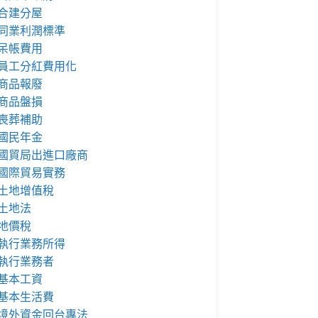
合建分屋
同業利潤標準
呆帳費用
員工分紅費用化
商品報廢
商品盤損
喪葬補助
國民年金
國貿局出進口廠商
國際貿易實務
土地增值稅
土地法
地價稅
執行業務所得
執行業務者
基本工資
基本生活費
境外資金回台專法