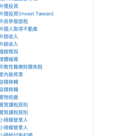
外僑投資
外僑投資(Invest Taiwan)
外商參展退稅
外國人取得不動產
外銷收入
外銷收入
婚嫁贈與
媒體報導
宗教性醫療財團免稅
室內裝修業
容積移轉
容積移轉
實物抵繳
實質課稅原則
實質課稅原則
小規模營業人
小規模營業人
小額給付免扣繳