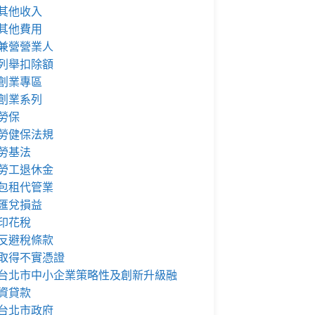
其他收入
其他費用
兼營營業人
列舉扣除額
創業專區
創業系列
勞保
勞健保法規
勞基法
勞工退休金
包租代管業
匯兌損益
印花稅
反避稅條款
取得不實憑證
台北市中小企業策略性及創新升級融
資貸款
台北市政府