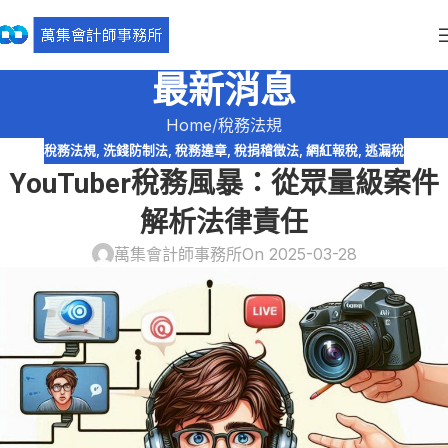
最新消息
Home
稅務法規
稅務法規
,
洗錢防制法
,
稅務違章
,
稅捐稽徵法
,
網紅報稅
,
逃漏稅
YouTuber稅務風暴：從眾量級案件
解析法律責任
萬集會計師事務所
On 2025-03-28