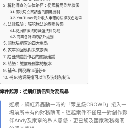
稅務調查的法律路徑：從國稅局到地檢署
國稅局立案調查的關鍵機制
YouTuber海外收入申報的法律灰色地帶
法律風險：觸犯稅法的嚴重後果
稅捐稽徵法的具體法律制裁
商業會計法的額外處罰
國稅局調查的四大重點
家寧的回應與未來走向
給自媒體創作者的關鍵建議
結語：誠信是創業的根本
補充: 國稅局14種必查
補充:逃漏稅還可以涉及洗錢防制法
案件起源：從網紅情侶到財務風暴
近期，網紅界轟動一時的「眾量級CROWD」捲入一
場前所未有的財務醜聞。這起案件不僅是一對創作夥
伴Andy及家寧的私人恩怨，更已觸及國家稅務機關