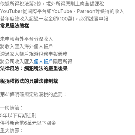
依據所得稅法第2條，境外所得原則上應全額課稅
YouTuber從國際平台如YouTube、Patreon等獲得的收入
若年度總收入超過一定金額(100萬)，必須誠實申報
常見違法態樣
未申報海外平台分潤收入
將收入匯入海外個人帳戶
透過家人帳戶規避稅務申報義務
將公司收入匯入
個人帳戶
隱匿所得
法律風險：觸犯稅法的嚴重後果
稅捐稽徵法的具體法律制裁
第41條
明確規定逃漏稅的處罰：
一般情節：
5年以下有期徒刑
併科新台幣6萬元以下罰金
重大情節：