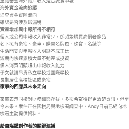
重點審查海外帳戶收入是否誠實申報
海外資金流向追蹤
追查資金實際流向
確認是否涉及逃漏稅
資產增加與申報所得不相符
個人或公司申報收入非常少，卻頻繁購買高價奢侈品
名下擁有豪宅、豪車，購買名牌包、珠寶、名錶等
生活開支與申報收入明顯不成正比
短期內快速累積大量不動產或投資
個人消費明顯超出申報收入能力
子女就讀昂貴私立學校或國際學校
長期居住高檔社區或豪宅
家寧的回應與未來走向
家寧表示同樣對財務細節存疑，多次希望獲得更清楚資訊，但至
今未果。案件正在國稅局與地檢署調查中，Andy日前已經向地
檢署主動提供資料。
給自媒體創作者的關鍵建議