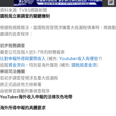
資料來源: TVBS網路新聞
國稅局立案調查的關鍵機制
根據稅捐稽徵法，當國稅局發現涉嫌重大逃漏稅情事時，將啟動
嚴謹的追查程序：
初步稅務調查
審查公司及個人近5-7年的財務報表
比對申報所得與實際收入
(補充:
Youtuber收入有哪些
?)
追蹤
資金流向
，特別是海外匯款 (補充:
國稅局查金流
)
移送司法機關
若初步調查發現涉及重大逃漏稅
將正式函送地方檢察署
由檢察官啟動刑事偵查程序
YouTuber海外收入申報的法律灰色地帶
海外所得申報的具體要求