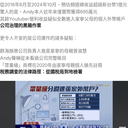
從2018年8月至2024年10月，預估頻道總收益超過新台幣1億元
驚人的是，Andy本人近年來僅實際獲得695萬元
其餘Youtuber營利收益疑似全數進入家寧父母的個人外幣帳戶
公司治理的黑箱作業
更令人不安的是公司運作的諸多疑點：
群海娛樂公司負責人竟是家寧的母親曾淑慧
Andy聲稱從未看過公司完整帳目
「眾量級」商標在2020年由家寧母親個人搶先註冊
稅務調查的法律路徑：從國稅局到地檢署