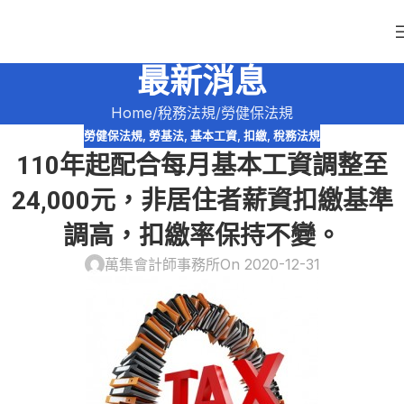
最新消息
Home
稅務法規
勞健保法規
勞健保法規
,
勞基法
,
基本工資
,
扣繳
,
稅務法規
110年起配合每月基本工資調整至
24,000元，非居住者薪資扣繳基準
調高，扣繳率保持不變。
萬集會計師事務所
On 2020-12-31