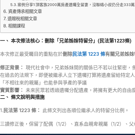
案例分享1:頂客族2000萬房產遺囑全留妻，沒聯絡小叔仍分走333萬
資產傳承相關文章
遺贈稅相關文章
相關課程
一、 本次修法核心：刪除「兄弟姊妹特留分」(民法第1223條)
本次修正最受矚目的重點在於
刪除
民法第 1223 條
有關兄弟姊妹
修正背景：
現代社會中，兄弟姊妹間的關係已不若以往緊密，
在過去的法規下，即便被繼承人立下遺囑打算將遺產留給特定
「不相往來的親屬」也能參與爭產的爭議
實質影響：
未來民眾若透過遺囑分配遺產，將擁有更大的自由
二、 條文說明與措施
1.
民法第 1223 條：
此條文列出各順位繼承人的特留分比例。
三讀修正後，保留了配偶（1/2）、直系血親卑親屬（1/2）、父