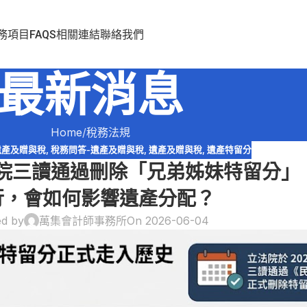
務項目
FAQS
相關連結
聯絡我們
最新消息
Home
稅務法規
遺產及贈與稅
,
稅務問答-遺產及贈與稅
,
遺產及贈與稅
,
遺產特留分
日立院三讀通過刪除「兄弟姊妹特留分」
行，會如何影響遺產分配？
ed by
萬集會計師事務所
On 2026-06-04