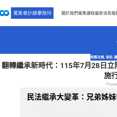
關於我們
萬集課程
最新消息
服
稅務法規
,
信託-
翻轉繼承新時代：115年7月28
施
Post