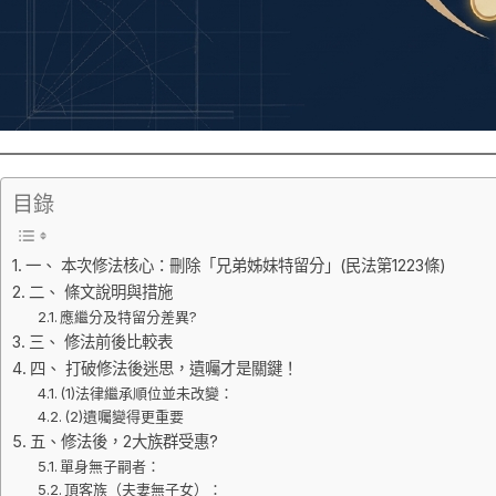
目錄
一、 本次修法核心：刪除「兄弟姊妹特留分」(民法第1223條)
二、 條文說明與措施
應繼分及特留分差異?
三、 修法前後比較表
四、 打破修法後迷思，遺囑才是關鍵！
(1)法律繼承順位並未改變：
(2)遺囑變得更重要
五、修法後，2大族群受惠?
單身無子嗣者：
頂客族（夫妻無子女）：