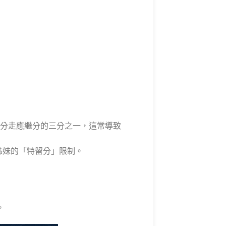
制分走應繼分的三分之一，這常導致
姊妹的「特留分」限制。
。