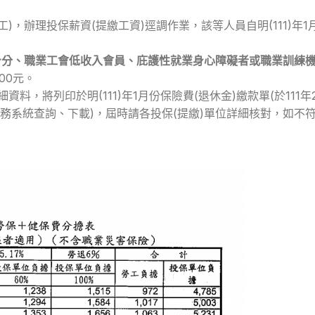
(勞工)，辦理投保薪資(提繳工資)逕調作業，該等人員自明(111)年
身分、職業工會低收入會員、庇護性就業身心障礙者或職業訓練
00元。
料，將列印於明(111)年1月份保險費(退休金)繳款單(於111
化服務系統查詢、下載)，屆時請各投保(提繳)單位詳細核對，如