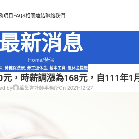
務項目
FAQS
相關連結
聯絡我們
最新消息
Home
勞保
保
,
勞健保法規
,
勞工退休金
,
基本工資
,
退休金提繳
0元，時薪調漲為168元，自111年1月
ed by
萬集會計師事務所
On 2021-12-27