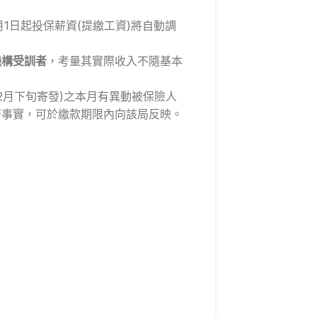
1月1日起投保薪資(提繳工資)將自動調
機構受訓者
，考量其實際收入不隨基本
年2月下旬寄發)之本月有異動被保險人
不符事實，可於繳款期限內向該局反映。