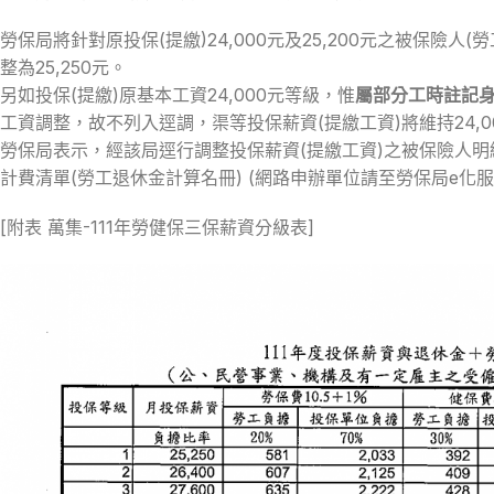
勞保局將針對原投保(提繳)24,000元及25,200元之被保險人
整為25,250元。
另如投保(提繳)原基本工資24,000元等級，惟
屬部分工時註記
工資調整，故不列入逕調，渠等投保薪資(提繳工資)將維持24,0
勞保局表示，經該局逕行調整投保薪資(提繳工資)之被保險人明細資
計費清單(勞工退休金計算名冊) (網路申辦單位請至勞保局e
[附表 萬集-111年勞健保三保薪資分級表]