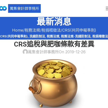
最新消息
Home
稅務法規
稅捐稽徵法
CRS(共同申報準則)
CRS(共同申報準則)
,
洗錢防制法
,
稅務法規
,
稅務法規-洗錢防制法
,
稅捐稽徵法
CRS追稅與肥咖條款有差異
萬集會計師事務所
On 2019-12-26