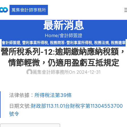
最新消息
Home
會計師簽證
會計師簽證
,
營利事業所得稅
,
稅務問答-營利事業所得稅
,
稅務法規
,
稅務違章
營所稅系列-12:逾期繳納應納稅額，
情節輕微，仍適用盈虧互抵規定
萬集會計師事務所
On 2024-12-31
法律依據：
所得稅法第39條
日期文號:
財政部113.11.01台財稅字第11304553700
號令