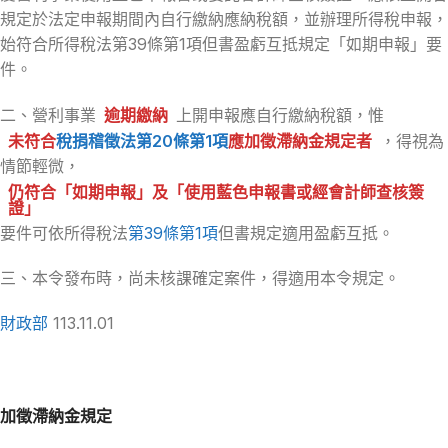
規定於法定申報期間內自行繳納應納稅額，並辦理所得稅申報，
始符合所得稅法第39條第1項但書盈虧互抵規定「如期申報」要
件。
二、營利事業
逾期繳納
上開申報應自行繳納稅額，惟
未符合
稅捐稽徵法第20條第1項
應加徵滯納金規定者
，得視為
情節輕微，
仍符合「如期申報」及「使用藍色申報書或經會計師查核簽
證」
要件可依所得稅法
第39條第1項
但書規定適用盈虧互抵。
三、本令發布時，尚未核課確定案件，得適用本令規定。
財政部
113.11.01
加徵滯納金規定