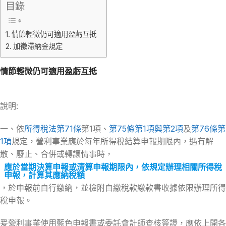
目錄
情節輕微仍可適用盈虧互抵
加徵滯納金規定
情節輕微仍可適用盈虧互抵
說明:
一、依
所得稅法第71條
第1項、
第75條第1項與第2項
及
第76條第
1項
規定，營利事業應於每年所得稅結算申報期限內，遇有解
散、廢止、合併或轉讓情事時，
應於當期決算申報或清算申報期限內，依規定辦理相關所得稅
申報，計算其應納稅額
，於申報前自行繳納，並檢附自繳稅款繳款書收據依限辦理所得
稅申報。
爰營利事業使用藍色申報書或委託會計師查核簽證，應依上開各