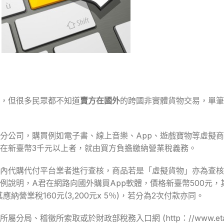
，但很多民眾都不知道
賣方在國外
的跨國非實體貨物交易，單筆
分公司，購買例如電子書、線上音樂、App、遊戲寶物等虛擬
在新臺幣3千元以上者，就由買方負擔繳納營業稅義務。
內代購代付平台業者進行查核，商品若是「虛擬貨物」亦為查核
說明，A君在網路向國外購買App軟體，價格新臺幣500元，其
納營業稅160元(3,200元x 5％)，若分為2次付款亦同。
稽徵所索取或於財政部稅務入口網 (http：//www.etax.n