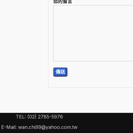
您的留言
TEL: (02) 2785-5976
E-Mail: wan.chi99@yahoo.com.tw