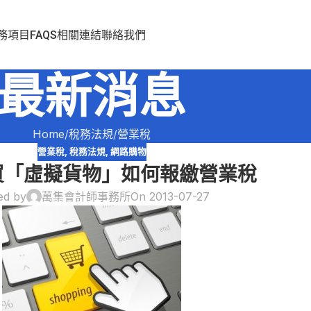
務項目
FAQS
相關連結
聯絡我們
最新消息
Home
稅務法規
營業稅
營業稅
,
稅務法規
,
網路購物
買「虛擬貨物」如何報繳營業稅
ed by
萬集會計師事務所
On 2013-07-27