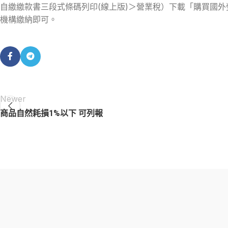
自繳繳款書三段式條碼列印(線上版)＞營業稅）下載「購買國外
機構繳納即可。
Newer
商品自然耗損1%以下 可列報