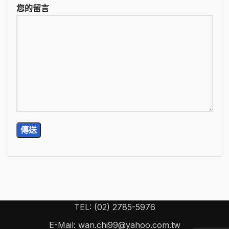
您的留言
TEL: (02) 2785-5976
E-Mail: wan.chi99@yahoo.com.tw