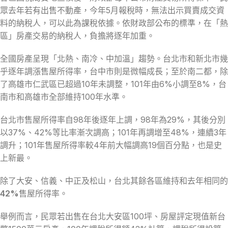
眾去年若有出售不動產，今年5月報稅時，無法出示買賣成交資
料的納稅人，可以此為課稅依據。依財政部公布的標準，在「熱
區」房產交易的納稅人，負擔將逐年加重。
全國房產呈現「北熱、南冷、中加溫」趨勢。台北市和新北市幾
乎逐年調漲售屋所得率，台中市則是微幅成長；至於南二都，除
了高雄市仁武區已超過10年未調整，101年由6%小調至8%，台
南市和高雄市全部維持100年水準。
台北市售屋所得率自98年後逐年上調，98年為29%，其後分別
以37%、42%等比率漸次調高；101年再調增至48%，連續3年
調升；101年售屋所得率較4年前大幅調高19個百分點，也是史
上新最。
除了大安、信義、中正及松山，台北其餘各區維持和去年相同的
42%
售屋所得率。
舉例而言，民眾若出售在台北大安區100坪、房屋評定現值新台