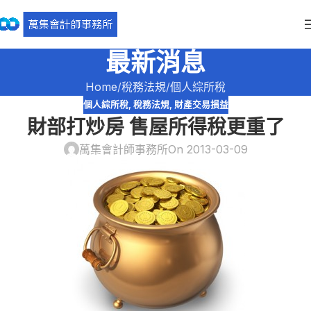
最新消息
Home
稅務法規
個人綜所稅
個人綜所稅
,
稅務法規
,
財產交易損益
財部打炒房 售屋所得稅更重了
萬集會計師事務所
On 2013-03-09