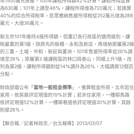
幣1500萬元房產，100年課稅所得額42%計算，課稅所得設算
為630萬；101年上調至48%，課稅所得增為720萬元；若換算
40%的綜合所得稅率，民眾應納售屋所得稅從252萬元增為288
萬元，大增36萬元。
新北市101年維持4級所得額，但重訂各行政區的適用級別，課
稅最重的第1級，除原先的板橋、永和及新店，再增納原屬第2級
的三重、土城、中和、新莊與蘆洲，101年售屋所得率從26%調
增至28%；原屬第3 級課稅區的林口與泰山，同樣上升1級，改
列為第2級，課稅所得額則從14%調升為26%，大幅調高12個百
分點。
財政部還公布「
當地一般租金標準
」，推算租金所得。北市若住
家用，依房屋評定現值的19%計算；若非住家用，一樓鄰馬路
依評定現值52%計算，一樓鄰巷道依評定現值30%計算，其餘
則是28%。
【聯合報／記者林政忠／台北報導】2013/03/07