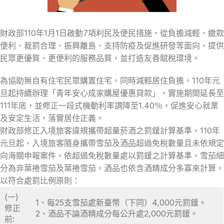
財政部110年1月1日啟動7項利民及便民措施，從負擔減輕、繳款
便利、裁罰合理、振興離島、支持防疫及促進研發等面向，提供
民眾更優質、更便利的服務品質，並打造友善賦稅環境。
為協助無自有住宅民眾購置住宅，同時減輕居住負擔，110年元
旦起持續辦理「青年安心成家購屋優惠貸款」，實施期間延長至
111年底，並修正一段式機動利率調降至1.40％，促進安心就業
及安定生活，落實居住正義。
財政部修正入境旅客違規攜帶超量菸酒之罰鍰計算基準，110年
元旦起，入境旅客隨身攜帶雪茄及酒品超過免稅數量且未依規定
向海關申報案件，依超過免稅數量處以罰鍰之計算基準，雪茄細
分為非葉捲雪茄及葉捲雪茄，酒品也依含酒精成分多寡來計算，
以符合處罰比例原則：
(一)
1、每25支雪茄處新臺幣（下同）4,000元罰鍰。
修正
2、酒品不論酒精成分每公升處2,000元罰鍰。
前: