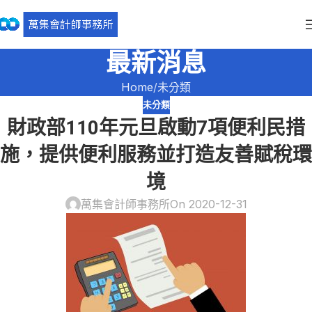
最新消息
Home
未分類
未分類
財政部110年元旦啟動7項便利民措
施，提供便利服務並打造友善賦稅環
境
萬集會計師事務所
On 2020-12-31