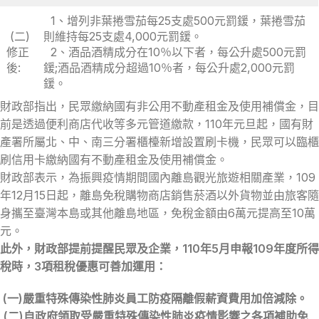
1、增列非葉捲雪茄每25支處500元罰鍰，葉捲雪茄
(二)
則維持每25支處4,000元罰鍰。
修正
2、酒品酒精成分在10％以下者，每公升處500元罰
後:
鍰;酒品酒精成分超過10％者，每公升處2,000元罰
鍰。
財政部指出，民眾繳納國有非公用不動產租金及使用補償金，目
前是透過便利商店代收等多元管道繳款，110年元旦起，國有財
產署所屬北、中、南三分署櫃檯新增設置刷卡機，民眾可以臨櫃
刷信用卡繳納國有不動產租金及使用補償金。
財政部表示，為振興疫情期間國內離島觀光旅遊相關產業，109
年12月15日起，離島免稅購物商店銷售菸酒以外貨物並由旅客隨
身攜至臺灣本島或其他離島地區，免稅金額由6萬元提高至10萬
元。
此外，財政部提前提醒民眾及企業，110年5月申報109年度所得
稅時，3項租稅優惠可善加運用：
(一)嚴重特殊傳染性肺炎員工防疫隔離假薪資費用加倍減除。
(二)自政府領取受嚴重特殊傳染性肺炎疫情影響之各項補助免