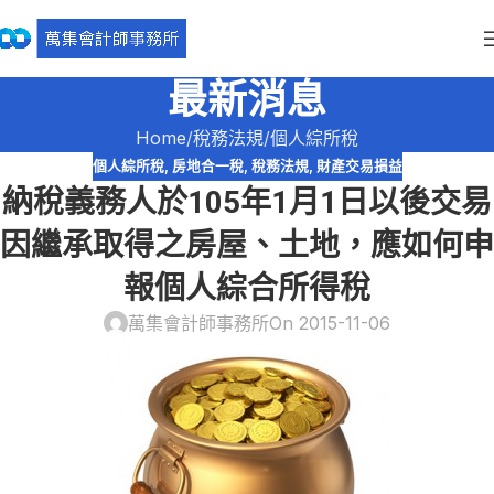
最新消息
Home
稅務法規
個人綜所稅
個人綜所稅
,
房地合一稅
,
稅務法規
,
財產交易損益
納稅義務人於105年1月1日以後交易
因繼承取得之房屋、土地，應如何申
報個人綜合所得稅
萬集會計師事務所
On 2015-11-06