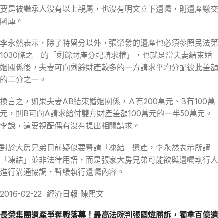
要是被繼承人沒有以上親屬，也沒有明文立下遺囑，則遺產繳交
國庫。
李永然表示，除了特留分以外，張榮發的遺產也必須參照民法第
1030條之一的「剩餘財產分配請求權」，也就是當夫妻結束婚
姻關係後，夫妻可向剩餘財產較多的一方請求平均分配彼此差額
的二分之一。
換言之，如果夫妻AB結束婚姻關係，Ａ有200萬元、B有100萬
元，則B可向A請求給付雙方財產差額100萬元的一半50萬元。
李說，這要視配偶有沒有提出相關請求。
對於大房兄弟目前疑似要聲請「凍結」遺產，李永然表示所謂
「凍結」並非法律用語，而是張家大房兄弟可能欲與遺囑執行人
進行溝通協調，暫緩執行遺囑內容。
2016-02-22 經濟日報 陳熙文
長榮集團遺產爭奪戰落幕！最高法院判張國煒勝訴，獨拿百億遺