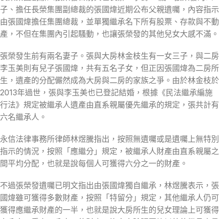
子、擔任長榮集團副總裁的張國煒近期公布父親遺囑，內容指示
由張國煒擔任集團總裁，並單獨繼承名下所有股票、存款與不動
產，不但在集團內引起騷動，也讓張榮發的其他兒女大感不滿。
張榮發生前有兩名妻子。張與大房林金枝生有一女三子，與二房
李玉美則有兒子張國煒，共有五名子女，但正因張國煒為二房所
生，遺產的分配儼然成為大房與二房的家族之爭。由於林金枝於
2013年過世，張與李玉美也已登記結婚，根據《民法繼承編施
行法》規定被繼承人遺產由直系親屬優先繼承的規定，張共計有
六名繼承人。
永信法律事務所律師林煜騰指出，按照無遺囑或是遺囑上無特別
指示的情況，按照「應繼分」規定，被繼承人財產由直系親屬之
間平均分配，也就是說每個人可獲得六分之一的財產。
不過張榮發遺囑已明文指出由張國煒獨自繼承，林煜騰表示，張
國煒雖可獲得多數財產，按照「特留分」規定，其他繼承人仍可
獲得應繼承財產的一半，也就是說大房所生的兒女理論上可獲得