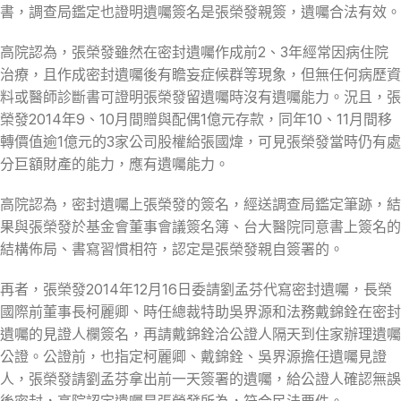
書，調查局鑑定也證明遺囑簽名是張榮發親簽，遺囑合法有效。
高院認為，張榮發雖然在密封遺囑作成前2、3年經常因病住院
治療，且作成密封遺囑後有瞻妄症候群等現象，但無任何病歷資
料或醫師診斷書可證明張榮發留遺囑時沒有遺囑能力。況且，張
榮發2014年9、10月間贈與配偶1億元存款，同年10、11月間移
轉價值逾1億元的3家公司股權給張國煒，可見張榮發當時仍有處
分巨額財產的能力，應有遺囑能力。
高院認為，密封遺囑上張榮發的簽名，經送調查局鑑定筆跡，結
果與張榮發於基金會董事會議簽名簿、台大醫院同意書上簽名的
結構佈局、書寫習慣相符，認定是張榮發親自簽署的。
再者，張榮發2014年12月16日委請劉孟芬代寫密封遺囑，長榮
國際前董事長柯麗卿、時任總裁特助吳界源和法務戴錦銓在密封
遺囑的見證人欄簽名，再請戴錦銓洽公證人隔天到住家辦理遺囑
公證。公證前，也指定柯麗卿、戴錦銓、吳界源擔任遺囑見證
人，張榮發請劉孟芬拿出前一天簽署的遺囑，給公證人確認無誤
後密封，高院認定遺囑是張榮發所為，符合民法要件。