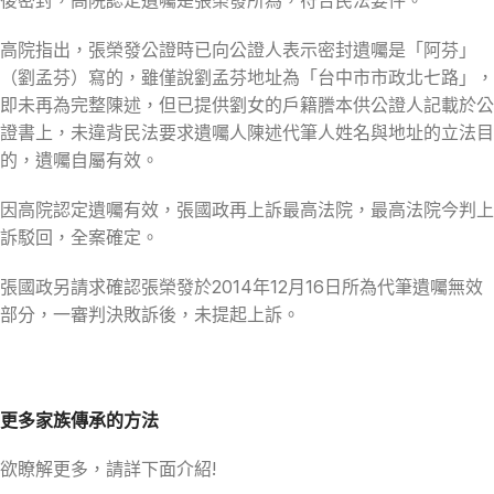
高院指出，張榮發公證時已向公證人表示密封遺囑是「阿芬」
（劉孟芬）寫的，雖僅說劉孟芬地址為「台中市市政北七路」，
即未再為完整陳述，但已提供劉女的戶籍謄本供公證人記載於公
證書上，未違背民法要求遺囑人陳述代筆人姓名與地址的立法目
的，遺囑自屬有效。
因高院認定遺囑有效，張國政再上訴最高法院，最高法院今判上
訴駁回，全案確定。
張國政另請求確認張榮發於2014年12月16日所為代筆遺囑無效
部分，一審判決敗訴後，未提起上訴。
更多家族傳承的方法
欲瞭解更多，請詳下面介紹!