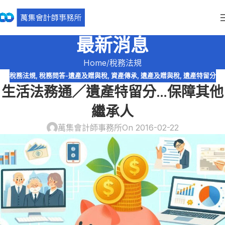
最新消息
Home
稅務法規
稅務法規
,
稅務問答-遺產及贈與稅
,
資產傳承
,
遺產及贈與稅
,
遺產特留分
生活法務通／遺產特留分…保障其他
繼承人
萬集會計師事務所
On 2016-02-22