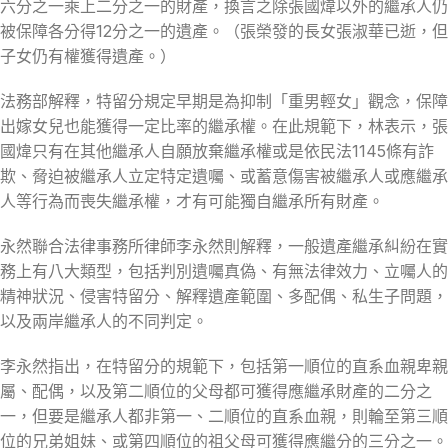
六分之一乘上二分之一的財產，換言之除張國煒以外的繼承人仍
被保障各分得12分之一的遺產。（張榮發的長女張淑華已逝，但
子女仍有權獲得遺產。）
法務部解釋，特留分規定早期是為抑制「重男輕女」觀念，保障
出嫁女兒也能獲得一定比率的繼承權。在此規範下，林表示，張
國煒只有在其他繼承人自願放棄繼承權或是依民法1145條有詐
欺、脅迫被繼承人立定特定遺囑、或蓄意傷害被繼承人或應繼承
人等行為而喪失繼承權，才有可能獨自繼承所有財產。
永然聯合法律事務所律師李永然則解釋，一般遺產繼承糾紛在實
務上有八大類型，包括判別遺囑真偽、有無法律效力、立囑人的
精神狀況、侵害特留分、解釋遺產範圍、多配偶、私生子問題，
以及兩岸繼承人的不同判定。
李永然指出，在特留分的規範下，包括第一順位的直系血親卑親
屬、配偶，以及第二順位的父母都可獲得應繼承財產的二分之
一，但要是繼承人都非第一、二順位的直系血親，則輪至第三順
位的兄弟姐妹、或第四順位的祖父母可獲得應繼分的三分之一。