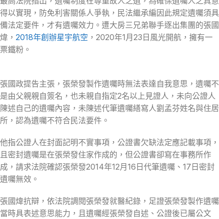
最高法院指出，遺囑制度在尊重故人之遺，為確保遺囑人之真意
得以實現，防免利害關係人爭執，民法繼承編因此規定遺囑須具
備法定要件，才有遺囑效力。遭大房三兄弟聯手逐出集團的張國
煒，
2018年創辦星宇航空
，2020年1月23日風光開航，擁有一
票鐵粉。
張國政提告主張，張榮發製作遺囑時無法表達自我意思，遺囑不
是由父親親自簽名，也未親自指定2名以上見證人，未向公證人
陳述自己的遺囑內容，未陳述代筆遺囑繕寫人劉孟芬姓名與住居
所，認為遺囑不符合民法要件。
他指公證人在封面記明不實事項，公證書欠缺法定應記載事項，
且密封遺囑是在張榮發住家作成的，但公證書卻寫在事務所作
成，請求法院確認張榮發2014年12月16日代筆遺囑、17日密封
遺囑無效。
張國煒抗辯，依法院調閱張榮發就醫紀錄，足證張榮發製作遺囑
當時具表述意思能力，且遺囑經張榮發自述、公證後已屬公文