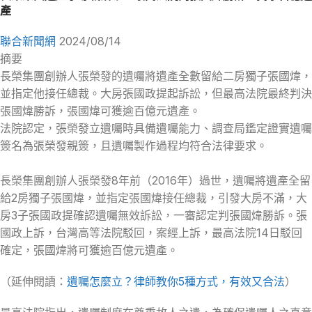
產
聯合新聞網
2024/08/14
摘要
長榮集團創辦人張榮發的遺囑將遺產全數留給二房獨子張國煒，
並指定他接任總裁。大房張國政提起訴訟，但最高法院最終判決
張國煒勝訴，張國煒可獲逾百億元遺產。
法院認定，張榮發立遺囑時具備遺囑能力、調查局鑑定證實遺囑
簽名為張榮發親簽，且遺囑製作過程均符合法律要求。
長榮集團創辦人張榮發8年前（2016年）過世，遺囑將遺產全留
給2房獨子張國煒，並指定張國煒接任總裁，引發大房不滿，大
房3子張國政提確認遺囑無效訴訟，一審認定判張國煒勝訴。張
國政上訴，台灣高等法院駁回，案經上訴，最高法院14日駁回
確定，張國煒將可獲逾百億元遺產。
（延伸閱讀：
遺囑怎麼立？律師教你5種方式，有效又合法
）