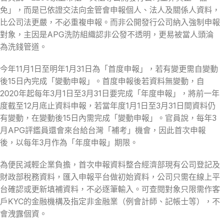
免」，而是已依證交法向金管會申報個人、法人及關係人資料，
比公司法更嚴，不必重複申報。而非公開發行公司納入強制申報
對象，主因是APG洗防組織認非公發不透明，更易被當人頭淪
為洗錢管道。
今年11月1日至明年1月31日為「首度申報」，若有變更需自變動
後15日內完成「變動申報」。首度申報後若資料無變動，自
2020年起每年3月1日至3月31日要完成「年度申報」，將前一年
度截至12月底止資料申報，若當年度1月1日至3月31日間資料仍
有變動，在變動後15日內需完成「變動申報」。官員說，每年3
月APG評鑑員還會來台給台灣「補考」機會，因此首次申報
後，以每年3月作為「年度申報」期限。
為便民減輕企業負擔，首次申報資料整合經濟部現有公司登記及
財政部稅務資料，匯入申報平台做初始資料，公司只需在線上平
台確認或更新填補資料，不必逐筆輸入。可查閱對象只限需作客
戶KYC的金融機構及指定非金融業（例會計師、記帳士等），不
會洩露個資。