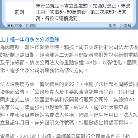
上市櫃一年可多次分派盈餘
為因應新一輪評鑑倒數計時，賴揆上周五火速批准公司法大修後
的新制上路日期，經濟部這二天將召開記者會對外說明新制重點
及子法細節。這次公司法大修重點多達148條，以彈性化、國際
化、電子化及公司治理強化為修法方向。
法人透明度方面，備受矚目的是22-1，相關子法經部本周將會同
法務部公告。「公司負責人及主要股東資訊申報平台」11月1日
同步正式上線，除國營事業和公開發行股票公司外，其餘逾70
萬家公司一律需強制申報董監事、經理人、逾10％大股東資
料，申報項目包括姓名或法人名稱、國籍、出生年月日、法人設
立登記年月日、身分證明文件號碼、持股數或出資額等資料。
官員說，2200家上市櫃、興櫃等公開發行公司並非真正「豁