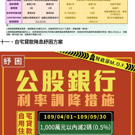
十一、自宅貸款降息紓困方案