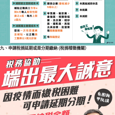
九、申請稅捐延期或是分期繳納 (稅捐稽徵機關）