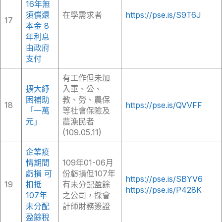
16年無
須償還
在學需求者
https://pse.is/S9T6J
17
本金 8
年利息
由政府
支付
有工作但未加
擴大紓
入軍、公、
困補助
教、勞、農保
18
https://pse.is/QVVFF
「一萬
等社會保險及
元」
農漁民者
(109.05.11)
企業疫
情期間
109年01-06月
虧損 可
份虧損但107年
https://pse.is/SBYV6
19
扣抵
有未分配盈餘
https://pse.is/P428K
107年
之公司，採會
未分配
計師財務簽證
盈餘稅