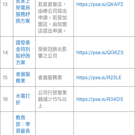
售業上
13
若是直營店，
https://pse.is/QXAP2
架電商
由總公司提出
服務紓
申請。若是加
困方案
盟店，由加盟
店提出申請。
國發基
金特別
受新冠肺炎影
14
https://pse.is/QG6ZS
股紓困
響之公司
方案
會展服
15
會展服務業
https://pse.is/R23LE
務業
公司行號營業
水電打
16
額減少15%以
https://pse.is/R34DS
折
上
教育
部：學
貸最長