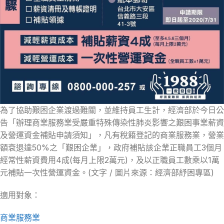
為了協助艱困企業渡過難關，並維持員工生計，經濟部於今日公
告「辦理商業服務業受嚴重特殊傳染性肺炎影響之艱困事業薪資
及營運資金補貼申請須知」，凡有稅籍登記的商業服務業，營業
額衰退達50%之「艱困企業」，政府補貼該企業正職員工3個月
經常性薪資費用4成(每月上限2萬元)，及以正職員工數乘以1萬
元補貼一次性營運資金。(文字 / 圖片來源：經濟部紓困專區)
適用對象：
商業服務業