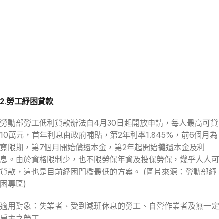
2.勞工紓困貸款
勞動部勞工低利貸款辦法自4月30日起開放申請，每人最高可貸
10萬元，首年利息由政府補貼，第2年利率1.845%，前6個月為
寬限期，第7個月開始償還本金，第2年起開始攤還本金及利
息。由於資格限制少，也不限勞保年資及投保勞保，幾乎人人可
貸款，這也是目前紓困門檻最低的方案。 (圖片來源：勞動部紓
困專區)
適用對象：失業者、受到減班休息的勞工、自營作業者及無一定
雇主之勞工