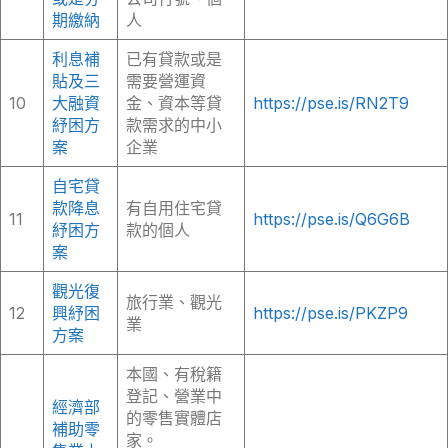
期繳納
人
利息補
已有貸款或是
貼及三
需要營運資
10
大融資
金、資本等貸
https://pse.is/RN2T9
紓困方
款需求的中小
案
企業
自宅貸
款降息
有自用住宅貸
11
https://pse.is/Q6G6B
紓困方
款的個人
案
觀光復
旅行業、觀光
12
興紓困
https://pse.is/PKZP9
業
方案
本國、有稅籍
登記、營業中
經濟部
的零售實體店
補助零
家。