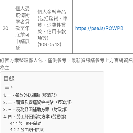
個人受
個人金融產品
疫情衝
(包括房貸、車
擊者貸
貸、消費性貸
20
款至年
https://pse.is/RQWPB
款、信用卡款
底前可
項等)
申請展
(109.05.13)
延
紓困方案整理懶人包，僅供參考，最新資訊請參考上方官網資訊
為主
目錄
一、餐飲外送補助 (經濟部）
二、薪資及營運資金補貼（經濟部）
三、稅務紓困補助方案（財政部）
四、勞工紓困補助方案 (勞動部)
1.勞工紓困補助
2.勞工紓困貸款