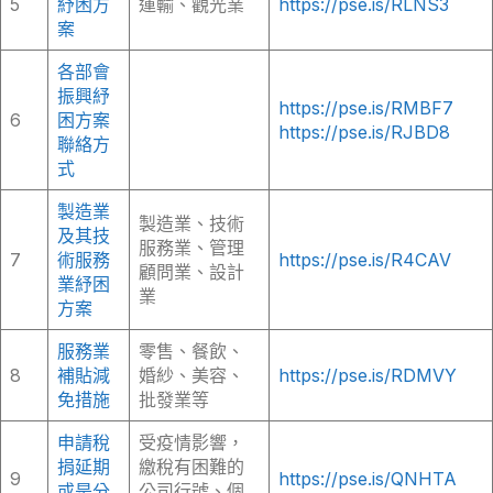
5
紓困方
運輸、觀光業
https://pse.is/RLNS3
案
各部會
振興紓
https://pse.is/RMBF7
6
困方案
https://pse.is/RJBD8
聯絡方
式
製造業
製造業、技術
及其技
服務業、管理
7
術服務
https://pse.is/R4CAV
顧問業、設計
業紓困
業
方案
服務業
零售、餐飲、
8
補貼減
婚紗、美容、
https://pse.is/RDMVY
免措施
批發業等
申請稅
受疫情影響，
捐延期
繳稅有困難的
9
https://pse.is/QNHTA
或是分
公司行號、個