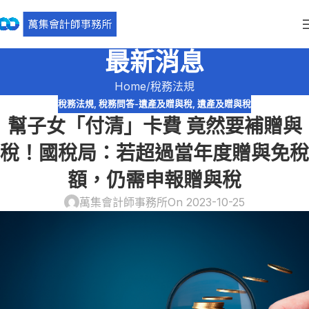
最新消息
Home
稅務法規
稅務法規
,
稅務問答-遺產及贈與稅
,
遺產及贈與稅
幫子女「付清」卡費 竟然要補贈與
稅！國稅局：若超過當年度贈與免稅
額，仍需申報贈與稅
萬集會計師事務所
On 2023-10-25