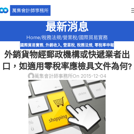
最新消息
Home
稅務法規
營業稅
國際貿易實務
國際貿易實務
,
外銷收入
,
營業稅
,
稅務法規
,
零稅率申報
外銷貨物經郵政機構或快遞業者出
口，如適用零稅率應檢具文件為何?
萬集會計師事務所
On 2015-12-04