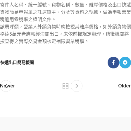
寄件人名稱、統一編號、貨物名稱、數量、離岸價格及出口快遞
貨物簡易申報單之託運單主、分號等資料之執據，做為申報營業
稅適用零稅率之證明文件。
該局呼籲，營業人外銷貨物時應檢視其離岸價格，如外銷貨物價
格達5萬元者應報經海關出口，未依前揭規定辦理，稽徵機關將
按查得之實際交易金額核定補徵營業稅額。
快遞出口
簡易報關
Newer
Older