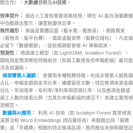
關合作）、
大數據分析
及
AI技術
。
效率提升：
過去人工查核需要逐案檢視，現在 AI 能在海量數據
中自動跳出警示，讓查稅變快且準。
無所遁形：
無論是實體店面（看水電、看進貨）、網路賣家
（看物流、看平台費），還是虛擬貨幣（看數位錢包），凡走過
必留下「數據痕跡」，這些痕跡都會被 AI 串聯起來。
預測性：
透過建立模型（如 LightGBM, Isolation Forest），
國稅局能預測哪些特徵組合（如員工數增長但申報虧損）最可能
涉及逃漏稅。
偵測營業人漏銷
：
會運用多種稅務特徵，包括非營業人銷售額
占比、申報金額與金流比率、連續留抵次數、特定進項來源金額
佔比、年加值率、毛利率/淨利率與部頒比率、以及進項金額或
員工人數的增長比例（尤其在申報虧損的情況下）來建立異常偵
測模型。
數據與AI應用
：
利用 AI 技術（如 Isolation Forest 異常偵測
演算法和 Word Embeddings 詞向量技術）來篩選出與「服務
費」或「手續費」相關的特定進項品項，進而推估未辦稅籍登記