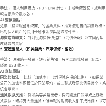
手法：
個人利用蝦皮、FB、Line 銷售，未辦稅籍登記，或利用
親友帳戶分散收款。
AI 查核重點：
蒐集「整單服務系統商」的發票資料，推算使用者的銷售規模。
比對個人帳戶的信用卡刷卡金流與物流寄件量。
淘寶進貨轉賣：
針對從淘寶低價進口（高價低報）並在國內蝦
皮轉賣的賣家。
2. 實體營業人（如美髮業、汽車保修、餐飲）
手法：
漏開統一發票、短報銷售額、只開二聯式發票（B2C）
隱匿 B2B 收入。
AI 查核重點：
同業比較法：
比較「加值率」（銷項減進項的比例）。如果某
公司的加值率顯著低於同業平均，或二聯式發票比例異常高，系
統會示警。
進貨數據反推：
例如美容美髮業者，從海關進口報單或上游進
貨數據，確認有大量進貨，但申報的銷貨收入卻不成比例，即可