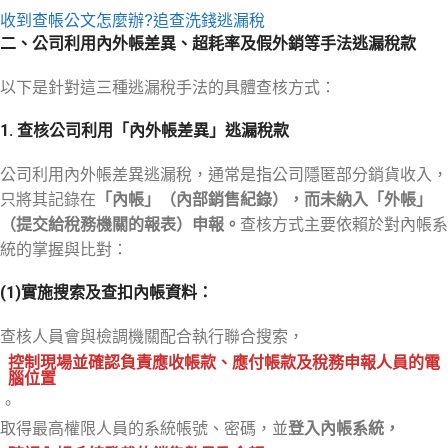
收到查帳公文怎麼辦?
追查洗錢逃漏稅
二、公司利用內外帳差異、超耗率及假外銷等手法逃漏稅款
以下是針對這三種逃漏稅手法的具體查核方式：
1. 查核公司利用「內外帳差異」逃漏稅款
公司利用內外帳差異逃漏稅，通常是指公司隱匿部分銷貨收入，
只將其記錄在
「內帳」（內部銷售紀錄），而未納入「外帳」
（提交給稅務機關的報表）申報。
查核方式主要依賴於對內帳系
統的掌握與比對：
(1)
實施搜索及查扣內帳資料：
查核人員會與檢調機關配合執行聯合搜索，
控制現場並確認負責應收帳款、應付帳款及稅務申報人員的電
腦位置
。
取得最高權限人員的系統帳號、密碼，並
登入內帳系統，