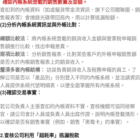
確認內帳系統登載的銷售數量及金額
。
查扣到的內帳資料（如虛擬貨幣金流資訊、旗下公司關聯圖、銷
售報表等）會燒錄光碟帶回局內，用以計算逃漏稅額。
(2)
分析內帳系統資訊並與外帳比對：
總額比較法：
將內帳系統登載的銷貨收入金額與營業稅申報銷
售額進行比較，找出申報差異。
逐項比較法：
分析銷售報表，比對某些客戶的外帳申報銷售額
是否大於內帳銷售報表上的銷貨收入。
釐清多套內帳結構：
訪談負責銷貨收入及稅務申報的員工，了
解公司是否以「產品別」分別登入不同的內帳系統，並洽請資訊
人員提供系統代號明細表，以便全面掌握所有內帳系統。
(3)
確認交易事實：
若公司負責人主張查扣的內帳資料不實，查核機關可協同檢察
官，請公司會計人員或負責人員出庭作證，說明內帳登載情形，
以確認是否有銷售事實（例如，銷售「黑莓卡」的事實）。
2.查核公司利用「超耗率」逃漏稅款