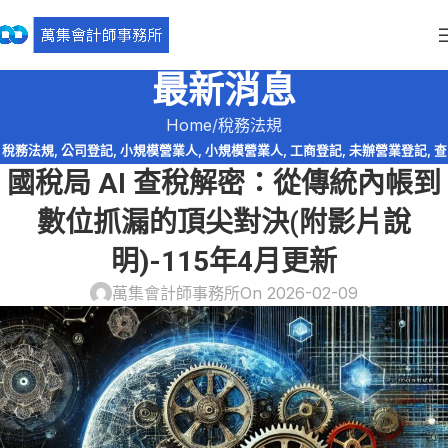
最新消息
Home
稅務法規
稅務法規
,
公司登記
,
小規模營業人
,
小規模營業人
,
工商登記
,
未辦營業登記
,
查
國稅局 AI 查稅解密：從傳統內帳到
帳
,
營業登記
,
營業稅
,
稅務違章
,
網路交易課稅
,
逃漏稅
,
電商系列
數位抓漏的頂尖對決(附影片說
明)-115年4月更新
萬集會計師事務所
On 2026-02-09