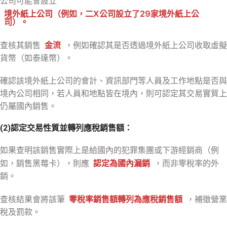
公司可能會設立
境外紙上公司
（例如，二X公司設立了29家境外紙上公
司）。
查核其銷售
金流
，例如確認其是否透過境外紙上公司收取虛擬
貨幣（如泰達幣）。
確認該境外紙上公司的會計、資訊部門等人員及工作地點是否與
境內公司相同，若人員和地點皆在境內，則可認定其交易實質上
仍屬國內銷售。
(2)
認定交易性質並轉列應稅銷售額：
如果查明該銷售實際上是給國內的犯罪集團或下游經銷商（例
如，銷售黑莓卡），則應
認定為
國內漏銷
，而非零稅率的外
銷。
查核結果會將該筆
零稅率銷售額轉列為應稅銷售額
，補徵營業
稅及罰款。