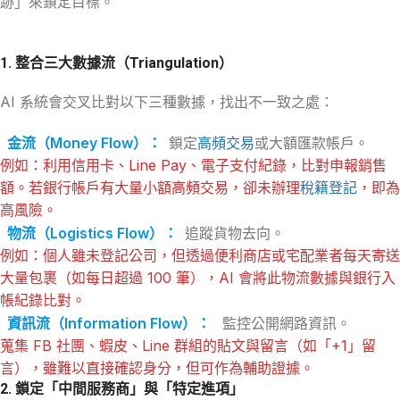
跡」來鎖定目標。
1. 整合三大數據流（Triangulation）
AI 系統會交叉比對以下三種數據，找出不一致之處：
金流（Money Flow）：
鎖定
高頻交易
或大額匯款帳戶。
例如：利用信用卡、Line Pay、電子支付紀錄，比對申報銷售
額。若銀行帳戶有大量小額高頻交易，卻未辦理
稅籍登記
，即為
高風險。
物流（Logistics Flow）：
追蹤貨物去向。
例如：個人雖未登記公司，但透過便利商店或宅配業者每天寄送
大量包裹（如每日超過 100 筆），AI 會將此物流數據與銀行入
帳紀錄比對。
資訊流（Information Flow）：
監控公開網路資訊。
蒐集 FB 社團、蝦皮、Line 群組的貼文與留言（如「+1」留
言），雖難以直接確認身分，但可作為輔助證據。
2. 鎖定「中間服務商」與「特定進項」