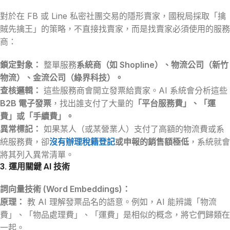
對於在 FB 或 Line 私密社團交易的隱形賣家，國稅局採取「擒
賊先擒王」的策略，不直接找賣家，而是找賣家必須使用的服務
商：
鎖定對象：
整單服務
系統商（如 Shopline）、物流公司（新竹
物流）、金流公司（綠界科技）。
查核邏輯：
這些服務商會開立發票給賣家。AI 系統會分析這些
B2B 電子發票
，找出誰支付了大量的
「平台服務費」、「運
費」或「手續費」。
異常標記：
如果某人（或某營業人）支付了高額的物流費或系
統服務費，卻
沒有辦理稅籍登記
或申報的銷售額極低
，系統就會
將其列入異常清單。
3. 運用關鍵 AI 技術
詞向量技術 (Word Embeddings)：
原理：
教 AI 理解發票品名的語意。例如，AI 能辨識「物流
費」、「物品處理費」、「運費」是相似的概念，將它們歸類在
一起。