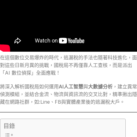
在這個數位交易爆炸的時代，逃漏稅的手法也隨著科技進化，面
對這些日新月異的挑戰，國稅局不再僅靠人工查核，而是派出
「AI 數位偵探」全面應戰！
將深入解析國稅局如何運用
AI人工智慧
與
大數據分析
，建立異常
偵測模組，並結合金流、物流與資訊流的交叉比對，精準揪出隱
藏在網路社群，如:Line、FB與實體產業後的逃漏稅大戶。
目錄