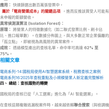
應用：
快速篩選出數百萬張發票中，
屬於「電商營運成本」的關鍵品項
，進而反推該買受人可能有
未申報的鉅額營收。
異常偵測演算法 (Isolation Forest)：
原理：
將營業人的特徵數據化（如二聯式發票比例、刷卡佔
比、進口報單數）。在數據分佈圖上，與大多數正常企業偏離的
「孤立點」，即被視為高風險的異常案件。
成效：
透過模型產出的查核名單，命中率可高達
62% 至
75%
。
相關文章
電商系列-14:國稅局使用AI智慧選案系統，稅務查核之案例
電商系列16:2025年查稅重點及小規模營業人新定義完整解析
四、 總結：查核趨勢的轉變
國稅局的查核已從「人工選案」進化為「AI 智能選案」。
在查核這類複雜逃漏稅案件時，越來越依賴
聯合搜索
（與檢調機