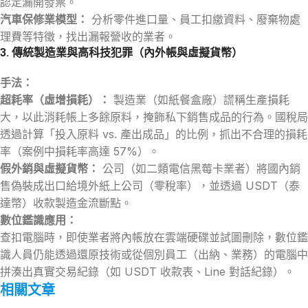
認定漏開發票。
汽車保修業模型：
分析零件進口量、員工扣繳資料、廢棄物處
理費等特徵，找出漏報營收的業者。
3. 傳統製造業與高科技犯罪（內外帳與虛擬貨幣）
手法：
超耗率（虛增損耗）：
製造業（如紙餐盒廠）謊稱生產損耗
大，以此消耗帳上多餘原料，掩飾私下銷售成品的行為。國稅局
透過計算「投入原料 vs. 產出成品」的比例，抓出不合理的損耗
率（案例中損耗率高達 57%）。
假外銷與虛擬貨幣：
公司（如二類電信黑莓卡業者）將國內銷
售偽裝成出口給境外紙上公司（零稅率），並透過 USDT（泰
達幣）收款製造金流斷點。
數位鑑識應用：
查扣電腦時，即使業者將內帳放在雲端硬碟並試圖刪除，數位鑑
識人員仍能透過還原技術或從個別員工（出納、業務）的電腦中
拼湊出真實交易紀錄（如 USDT 收款表、Line 對話紀錄）。
相關文章