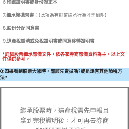
6.
印鑑證明書或身份證正本
7.
繼承權拋棄書
：(此項為有拋棄繼承行為才需檢附)
8.
股份分配同意書
9.
遺產稅繳清或免稅證明書或同意移轉證明書
*詳細股票繼承應備文件，依各家券商應備資料為主，以上文
件僅供參考。
Q:如果看到股票大漲時，應該先賣掉嗎?或是還有其他節稅方
法?
繼承股票時，遺產稅需先申報且
拿到完稅證明後，才可再去券商