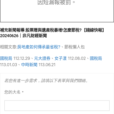
因短漏報被罰。
補充新聞報導:股票贈與遺產稅暴增!怎麼節稅?【錢線快報】
20240626｜非凡財經新聞
相關文章:
房地產如何傳承最省稅?
、節稅懶人包
國稅局
112.12.29、
元大證券
、
女子漾
112.08.02、
國稅局
113.01.03、
中時新聞
113.06.21
若您有進一步需求，請填以下表單與我們聯絡。
您的大名
*