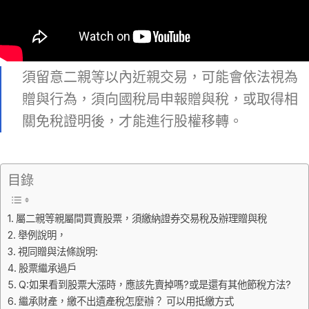
須留意二親等以內近親交易，可能會依法視為
贈與行為，須向國稅局申報贈與稅，或取得相
關免稅證明後，才能進行股權移轉。
目錄
屬二親等親屬間買賣股票，須繳納證券交易稅及辦理贈與稅
舉例說明，
視同贈與法條說明:
股票繼承過戶
Q:如果看到股票大漲時，應該先賣掉嗎?或是還有其他節稅方法?
繼承財產，繳不出遺產稅怎麼辦？ 可以用抵繳方式