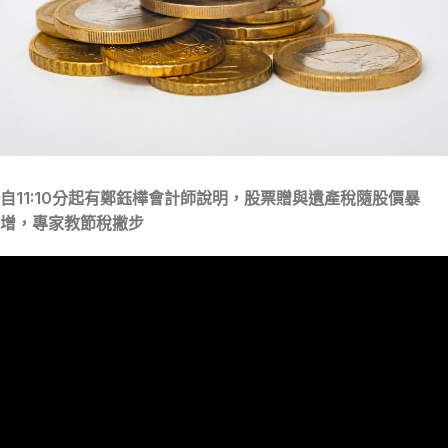
自11:10分起有鄭鈺樺會計師說明，股票贈與遺產稅隨股價暴
增，專家教節稅撇步