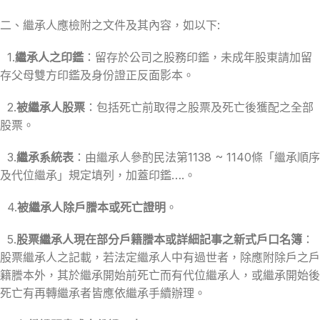
二、繼承人應檢附之文件及其內容，如以下:
1.
繼承人之印鑑
：留存於公司之股務印鑑，未成年股東請加留
存父母雙方印鑑及身份證正反面影本。
2.
被繼承人股票
：包括死亡前取得之股票及死亡後獲配之全部
股票。
3.
繼承系統表
：由繼承人參酌民法第1138 ~ 1140條「繼承順序
及代位繼承」規定填列，加蓋印鑑….。
4.
被繼承人除戶謄本或死亡證明
。
5.
股票繼承人現在部分戶籍謄本或詳細記事之新式戶口名簿
：
股票繼承人之記載，若法定繼承人中有過世者，除應附除戶之戶
籍謄本外，其於繼承開始前死亡而有代位繼承人，或繼承開始後
死亡有再轉繼承者皆應依繼承手續辦理。