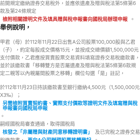
前開規定繳納證券交易稅外，並應依遺產及贈與稅法第5條第6
款及第24條規定
檢附相關證明文件及填具贈與稅申報書向國稅局辦理申報
。
舉例說明，
甲君（母）於112年11月22日出售A公司股票100,000股與乙君
（子），約定每股成交價格15元，並按成交總價額1,500,000元
支付價款，乙君應按買賣股票交易資料填寫證券交易稅繳款書，
並於該繳款書「移轉雙方是否屬遺產及贈與稅法第5條第6款規
定二親等以內親屬間股票之移轉」欄位勾選「是」註記，
於112年11月23日持該繳款書至銀行繳納4,500元（1,500,000元
X3‰）；
另需檢附買賣契約書、實際支付價款等證明文件及填寫贈與稅
申報書向國稅局申報
。
嗣經國稅局審查通過，取得國稅局
核發之「非屬贈與財產同意移轉證明書」
及已完稅之證券交易