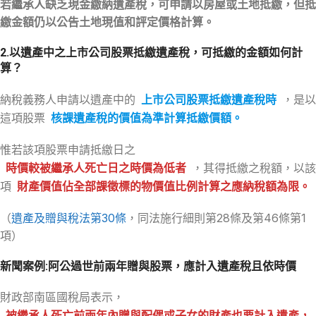
若繼承人缺乏現金繳納遺產稅，可申請以房屋或土地抵繳，但抵
繳金額仍以公告土地現值和評定價格計算。
2.以遺產中之上市公司股票抵繳遺產稅，可抵繳的金額如何計
算？
納稅義務人申請以遺產中的
上市公司股票抵繳遺產稅時
，是以
這項股票
核課遺產稅的價值為準計算抵繳價額。
惟若該項股票申請抵繳日之
時價較被繼承人死亡日之時價為低者
，其得抵繳之稅額，以該
項
財產價值佔全部課徵標的物價值比例計算之應納稅額為限。
（
遺產及贈與稅法第30條
，同法施行細則第28條及第46條第1
項）
新聞案例:阿公過世前兩年贈與股票，應計入遺產稅且依時價
財政部南區國稅局表示，
被繼承人死亡前兩年內贈與配偶或子女的財產也要計入遺產，