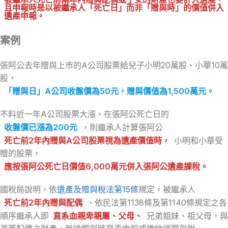
且申報時是以被繼承人「死亡日」而非「贈與時」的價值併入
遺產申報。
案例
張阿公去年贈與上市的A公司股票給兒子小明20萬股、小華10萬
股，
「贈與日」A公司收盤價為50元，贈與價值為1,500萬元。
不料近一年A公司股票大漲，在張阿公死亡日的
收盤價已漲為200元
，則繼承人計算張阿公
死亡前2年內贈與A公司股票視為遺產價值時，
小明和小華受
贈的股票，
應按張阿公死亡日價值6,000萬元併入張阿公遺產課稅。
國稅局說明，依
遺產及贈與稅法第15條
規定，被繼承人
死亡前2年內贈與配偶
、依民法第1138條及第1140條規定之各
順序繼承人即
直系血親卑親屬、父母、
兄弟姐妹、祖父母，與