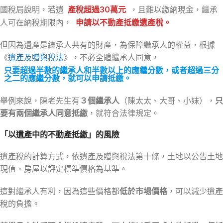
國稅局說明，若遺
產稅超過30萬元
，且難以繳納現金，繼承
人可在納稅期限內，
申請以不動產抵繳遺產稅。
但因為遺產是繼承人共有的財產，為保障繼承人的權益，根據
《
遺產及贈與稅法
》，不必全體繼承人同意，
只要超過半數的繼承人和半數以上的應繼分數，或者超過三分
之二的應繼分數，就可以申請抵繳。
舉例來說，陳老先生有
３個繼承人
（陳太太、大哥、小妹），
只
要有兩個繼承人同意抵繳
，就符合法律規定。
「以遺產中的不動產抵繳」的風險
遺產稅的計算方式，依遺產及贈與稅法第十條，土地以公告土地
現值，房屋以評定標準價格為基準。
這對繼承人有利，因為這些價格都
低於市場價格
，可以減少遺產
稅的負擔。