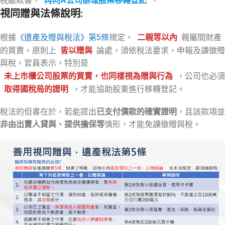
稅繳款書，
再向A公司辦理股票移轉登記
。
視同贈與法條說明:
根據
《遺產及贈與稅法》第5條
規定，
二親等以內
親屬間財產
的買賣，原則上
皆以贈與
論處，須依稅法要求，申報及課徵贈
與稅，官員表示，特別是
未上市櫃公司股票的買賣
，也同樣視為贈與行為
，公司也必須
取得國稅局的證明
，才能協助股東進行移轉登記。
稅法的但書在於，若能提出
已支付價款的確實證明
，且該款項並
非由出賣人貸與、提供擔保等
情形，才能免課徵贈與稅。