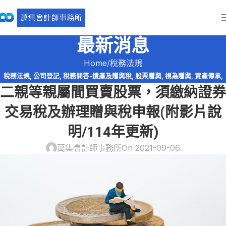
最新消息
Home
稅務法規
稅務法規
,
公司登記
,
稅務問答-遺產及贈與稅
,
股票贈與
,
視為贈與
,
資產傳承
,
二親等親屬間買賣股票，須繳納證券
遺產及贈與稅
交易稅及辦理贈與稅申報(附影片說
明/114年更新)
萬集會計師事務所
On 2021-09-06