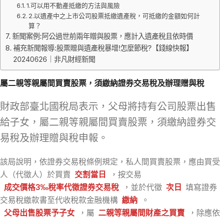
1.可以用不動產抵繳的方法與風險
2.以遺產中之上市公司股票抵繳遺產稅，可抵繳的金額如何計
算？
新聞案例:阿公過世前兩年贈與股票，應計入遺產稅且依時價
補充新聞報導:股票贈與遺產稅暴增!怎麼節稅?【錢線快報】
20240626｜非凡財經新聞
屬二親等親屬間買賣股票，須繳納證券交易稅及辦理贈與稅
財政部臺北國稅局表示，父母將持有公司股票出售
給子女，屬二親等親屬間買賣股票，須繳納證券交
易稅及辦理贈與稅申報。
該局說明，依證券交易稅條例規定，私人間買賣股票，應由買受
人（代徵人）於買賣
交割當日
，按交易
成交價格3‰稅率代徵證券交易稅
，並於代徵
次日
填寫證券
交易稅繳款書至代收稅款金融機構
繳納
。
父母出售股票予子女
，屬
二親等
親屬間財產之買賣
，除應依