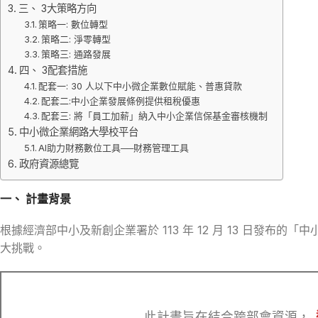
三、 3大策略方向
策略一: 數位轉型
策略二: 淨零轉型
策略三: 通路發展
四、 3配套措施
配套一: 30 人以下中小微企業數位賦能、普惠貸款
配套二:中小企業發展條例提供租稅優惠
配套三: 將「員工加薪」納入中小企業信保基金審核機制
中小微企業網路大學校平台
AI助力財務數位工具──財務管理工具
政府資源總覽
一、 計畫背景
根據經濟部中小及新創企業署於 113 年 12 月 13 日
大挑戰。
此計畫旨在結合跨部會資源，