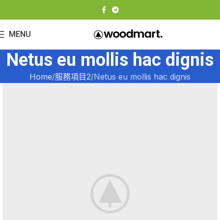
MENU
Netus eu mollis hac dignis
Home
服務項目2
Netus eu mollis hac dignis