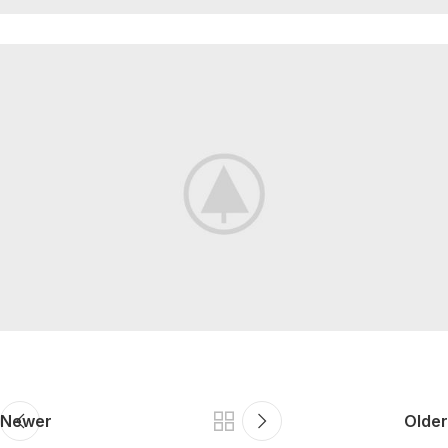
Newer
Older