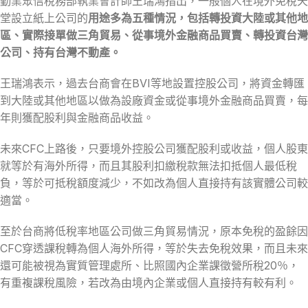
勤業眾信稅務部執業會計師王瑞鴻指出，一般個人在境外免稅天
堂設立紙上公司的
用途多為五種情況，包括轉投資大陸或其他地
區、實際接單做三角貿易、從事境外金融商品買賣、轉投資台灣
公司、持有台灣不動產。
王瑞鴻表示，過去台商會在BVI等地設置控股公司，將資金轉匯
到大陸或其他地區以做為設廠資金或從事境外金融商品買賣，每
年則獲配股利與金融商品收益。
未來CFC上路後，只要境外控股公司獲配股利或收益，個人股東
就等於有海外所得，而且其股利扣繳稅款無法扣抵個人最低稅
負，等於可抵稅額度減少，不如改為個人直接持有該實體公司較
適當。
至於台商將低稅率地區公司做三角貿易情況，原本免稅的盈餘因
CFC穿透課稅轉為個人海外所得，等於失去免稅效果，而且未來
還可能被視為實質管理處所、比照國內企業課徵營所稅20％，
有重複課稅風險，若改為由境內企業或個人直接持有較有利。