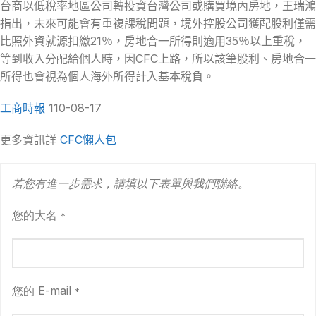
台商以低稅率地區公司轉投資台灣公司或購買境內房地，王瑞鴻
指出，未來可能會有重複課稅問題，境外控股公司獲配股利僅需
比照外資就源扣繳21％，房地合一所得則適用35％以上重稅，
等到收入分配給個人時，因CFC上路，所以該筆股利、房地合一
所得也會視為個人海外所得計入基本稅負。
工商時報
110-08-17
更多資訊詳
CFC懶人包
若您有進一步需求，請填以下表單與我們聯絡。
您的大名
*
您的 E-mail
*