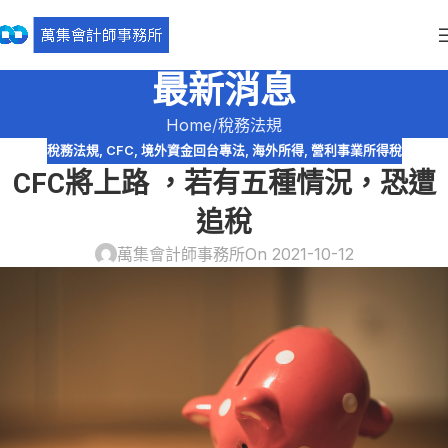
最新消息
Home
稅務法規
稅務法規
,
CFC
,
境外資金回台專法
,
海外所得
,
營利事業所得稅
CFC將上路 ，若有五種情況，恐遭
追稅
萬集會計師事務所
On 2021-10-12